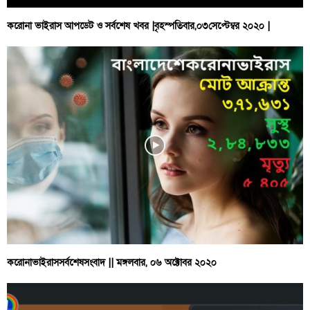
করোনা ভাইরাস আপডেট ও সর্বশেষ খবর |বৃহস্পতিবার,০৩সেপ্টেম্বর ২০২০ |
করোনাভাইরাসসর্বশেষসংবাদ || মঙ্গলবার, ০৬ অক্টোবর ২০২০