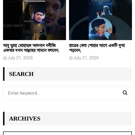
আবু ত্বাহা মোহাম্মদ আদনান নবীজি
রাতের বেলা শোয়ার আগে একটি দুআ
একবার যখন আল্লাহর সামনে বলবেন,
পড়বেন,
July 21, 2026
July 21, 2026
SEARCH
S
e
S
a
r
E
ARCHIVES
c
h
A