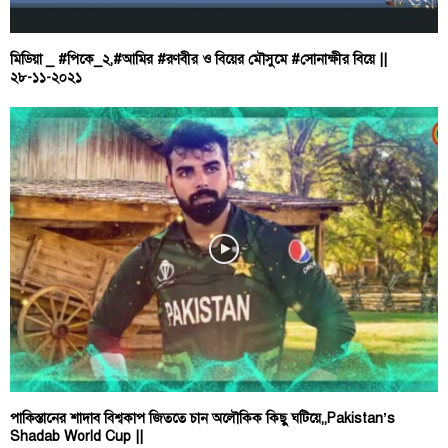
মিডিয়া _ #পিকে_২,#আমির #রণবীর ও বিয়ের মৌসুমে #সোনাক্ষীর বিয়ে ||
২৮-১১-২০২১
পাকিস্তানের শাদাব বিশ্বকাপ জিততে চান অলৌকিক কিছু ঘটিয়ে,,Pakistan’s
Shadab World Cup ||