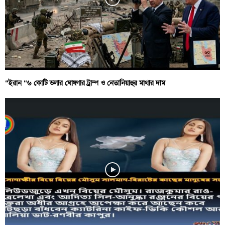
“ইরান “৬ কোটি ডলার ঘোষণার ট্রাম্প ও নেতানিয়াহুর মাথার দাম