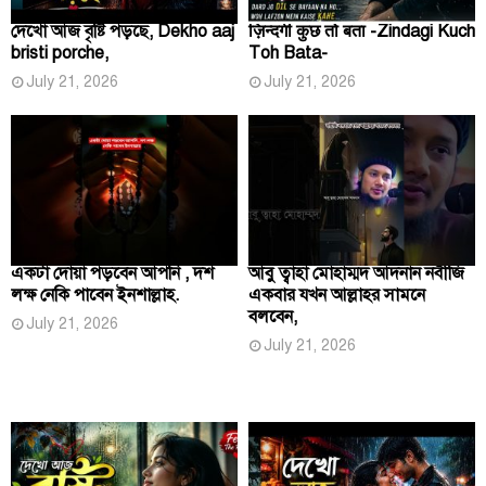
দেখো আজ বৃষ্টি পড়ছে, Dekho aaj
ज़िन्दगी कुछ तो बता -Zindagi Kuch
bristi porche,
Toh Bata-
July 21, 2026
July 21, 2026
একটা দোয়া পড়বেন আপনি , দশ
আবু ত্বাহা মোহাম্মদ আদনান নবীজি
লক্ষ নেকি পাবেন ইনশাল্লাহ.
একবার যখন আল্লাহর সামনে
বলবেন,
July 21, 2026
July 21, 2026