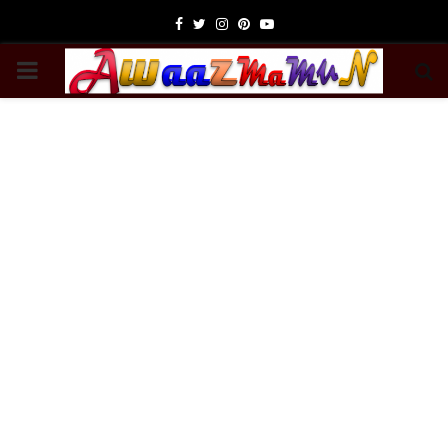
Facebook
Twitter
Instagram
Pinterest
Youtube
PRIMARY
MENU