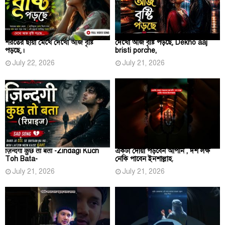
শরতের ছায়া মেখে দেখো আজ বৃষ্টি
দেখো আজ বৃষ্টি পড়ছে, Dekho aaj
পড়ছে,।
bristi porche,
July 22, 2026
July 21, 2026
ज़िन्दगी कुछ तो बता -Zindagi Kuch
একটা দোয়া পড়বেন আপনি , দশ লক্ষ
Toh Bata-
নেকি পাবেন ইনশাল্লাহ.
July 21, 2026
July 21, 2026