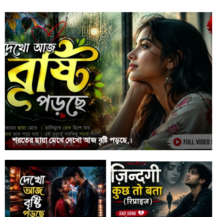
শরতের ছায়া মেখে দেখো আজ বৃষ্টি পড়ছে,।