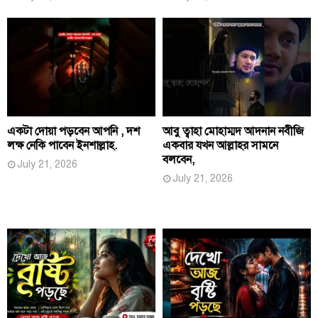
একটা দোয়া পড়বেন আপনি , দশ
আবু ত্বাহা মোহাম্মদ আদনান নবীজি
লক্ষ নেকি পাবেন ইনশাল্লাহ.
একবার যখন আল্লাহর সামনে
বলবেন,
July 21, 2026
July 21, 2026