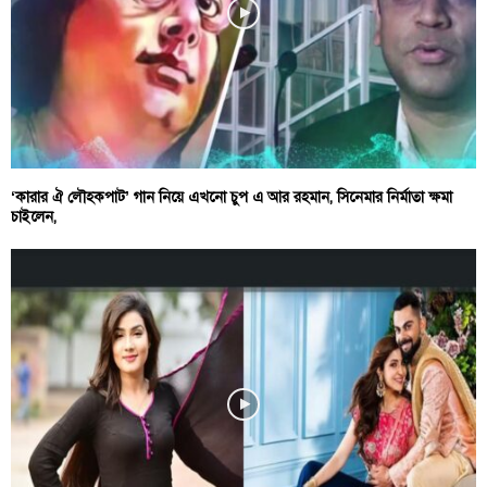
‘কারার ঐ লৌহকপাট’ গান নিয়ে এখনো চুপ এ আর রহমান, সিনেমার নির্মাতা ক্ষমা
চাইলেন,