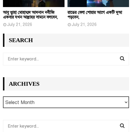
আবু ত্বাহা মোহাম্মদ আদনান নবীজি
রাতের বেলা শোয়ার আগে একটি দুআ
একবার যখন আল্লাহর সামনে বলবেন,
পড়বেন,
July 21, 2026
July 21, 2026
SEARCH
S
e
S
a
r
E
ARCHIVES
c
h
A
f
R
o
r
C
:
S
H
e