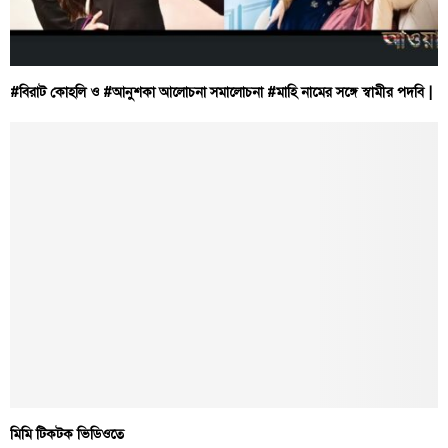
#বিরাট কোহলি ও #আনুশকা আলোচনা সমালোচনা #মাহি নামের সঙ্গে স্বামীর পদবি |
মিমি টিকটক ভিডিওতে