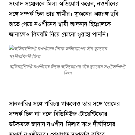
সংবাদ সম্মেলনে মিলা অভিযোগ করেন, নওশীনের
সঙ্গে সম্পর্ক ছিল তার স্বামীর। দু’জনের অন্তরঙ্গ ছবি
হাতে পেয়ে নওশীনের স্বামী আদনান হিল্লোলকে
জানালেও বিষয়টি নিয়ে কোনো সুরাহা পাননি।
অভিনয়শিল্পী নওশীনের দিকে অভিযোগের তীর ছুড়লেন সংগীতশিল্পী
মিলা
সানজারির সঙ্গে পরিচয় থাকলেও তার সঙ্গে ‘প্রেমের
সম্পর্ক ছিল না’ বলে বিডিনিউজ টোয়েন্টিফোর
ডটকমকে জানান নওশীন।
মিলার সঙ্গে দীর্ঘদিনের
সম্পর্ক নওশীনের। পেশাগত সম্পর্কের বাইরে