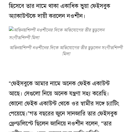
হিসেবে তার নামে থাকা একাধিক ভুয়া ফেইসবুক
অ্যাকাউন্টকে দায়ী করলেন নওশীন।
অভিনয়শিল্পী নওশীনের দিকে অভিযোগের তীর ছুড়লেন সংগীতশিল্পী
মিলা
“ফেইসবুকে আমার নামে অনেক ফেইক একাউন্ট
আছে। সেগুলো নিয়ে অনেক যন্ত্রণা সহ্য করেছি।
কোনো ফেইক একাউন্ট থেকে ওর স্বামীর সঙ্গে চ্যাটিং
পেয়েছে।”
গত বছরের জুনে সানজারি তার ফেইসবুক
ফ্রেন্ডলিস্টে ছিলেন জানিয়ে নওশীন বলেন, “তার