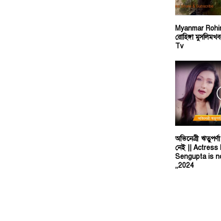
Myanmar Rohi
রোহিঙ্গা মুসলি
Tv
অভিনেত্রী ঋতুপর্ণ
নেই || Actress
Sengupta is no
,,2024