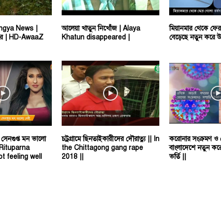
ngya News |
আলেয়া খাতুন নিখোঁজ | Alaya
মিয়ানমার থেকে ফের 
মখবর | HD-AwaaZ
Khatun disappeared |
বেড়েছে নতুন করে উত
া সেনগুপ্ত মন ভালো
চট্রগ্রামে ছিনতাইকারীদের দৌরাত্ন্য || In
করোনার সংক্রমণ ও ড
 Rituparna
the Chittagong gang rape
বাংলাদেশে নতুন কর
t feeling well
2018 ||
ভর্তি ||