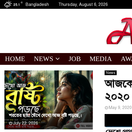
C
Bangladesh
Thursday, August 6, 2026
25.1
HOME
NEWS
JOB
MEDIA
AW
News
আজকের 
২০২০ 
May 9, 2020
শরতের ছায়া মেখে দেখো আজ বৃষ্টি পড়ছে,।
July 22, 2026