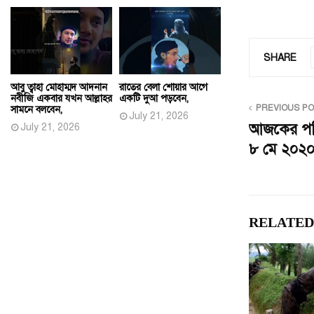
SHARE
আবু ত্বাহা মোহাম্মদ আদনান
রাতের বেলা শোয়ার আগে
নবীজি একবার যখন আল্লাহর
একটি দুআ পড়বেন,
PREVIOUS P
সামনে বলবেন,
July 21, 2026
আজকের পত্র
July 21, 2026
৮ মে ২০২০
RELATED