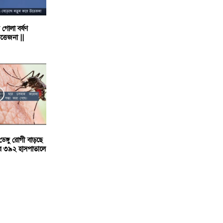
গোলা বর্ষণ
্তেজনা ||
েঙ্গু রোগী বাড়ছে
ে ৩৯২ হাসপাতালে