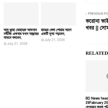
PREVIOUS P
করোনা ভাই
খবর || সো
আবু ত্বাহা মোহাম্মদ আদনান
রাতের বেলা শোয়ার আগে
নবীজি একবার যখন আল্লাহর
একটি দুআ পড়বেন,
সামনে বলবেন,
July 21, 2026
July 21, 2026
RELATED
BD News headl
29Fabruary 20
দেখছেন বাংলা পত্