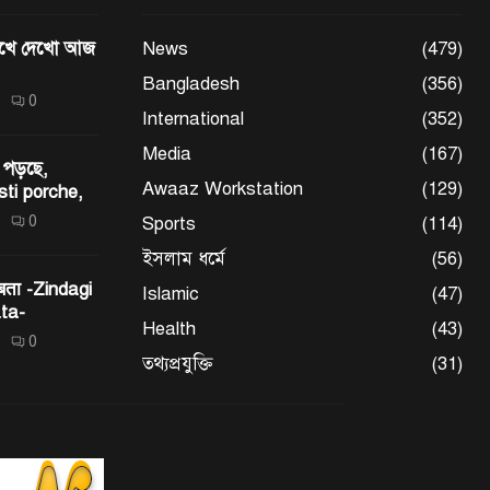
মেখে দেখো আজ
News
(479)
Bangladesh
(356)
0
International
(352)
Media
(167)
 পড়ছে,
Awaaz Workstation
(129)
sti porche,
0
Sports
(114)
ইসলাম ধর্মে
(56)
 बता -Zindagi
Islamic
(47)
ta-
Health
(43)
0
তথ্যপ্রযুক্তি
(31)