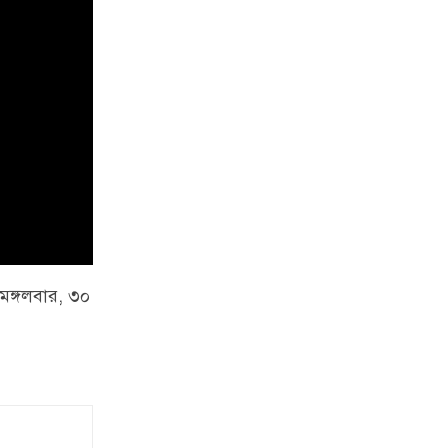
মঙ্গলবার, ৩০