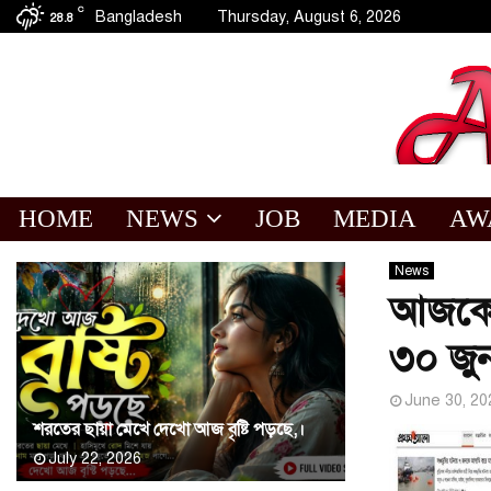
C
Bangladesh
Thursday, August 6, 2026
28.8
HOME
NEWS
JOB
MEDIA
AW
News
আজকের 
৩০ জু
June 30, 20
শরতের ছায়া মেখে দেখো আজ বৃষ্টি পড়ছে,।
July 22, 2026