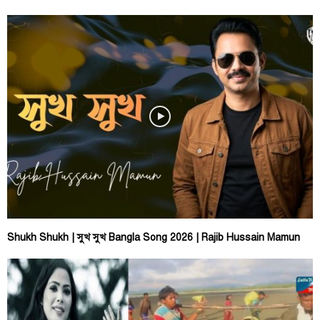
Shukh Shukh | সুখ সুখ Bangla Song 2026 | Rajib Hussain Mamun