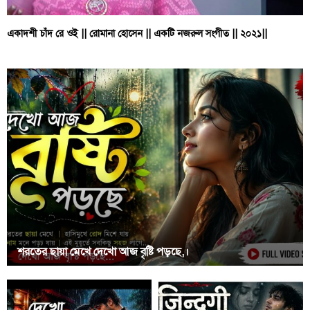
একাদশী চাঁদ রে ওই || রোমানা হোসেন || একটি নজরুল সংগীত || ২০২১||
শরতের ছায়া মেখে দেখো আজ বৃষ্টি পড়ছে,।