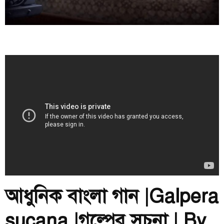
আধুনিক বাংলা গান |Galpera
sucana |গল্পের সূচনা | By