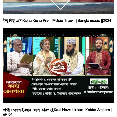
কিছু কিছু প্রেম Kichu Kichu Prem MUsic Track || Bangla music ||2024
কাজী নজরুল ইসলাম- কাবো আমপাড়া,Kazi Nazrul Islam- Kabbo Ampara |
EP-01