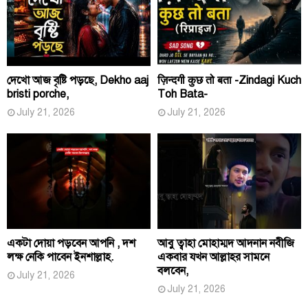
দেখো আজ বৃষ্টি পড়ছে, Dekho aaj
ज़िन्दगी कुछ तो बता -Zindagi Kuch
bristi porche,
Toh Bata-
July 21, 2026
July 21, 2026
একটা দোয়া পড়বেন আপনি , দশ
আবু ত্বাহা মোহাম্মদ আদনান নবীজি
লক্ষ নেকি পাবেন ইনশাল্লাহ.
একবার যখন আল্লাহর সামনে
বলবেন,
July 21, 2026
July 21, 2026