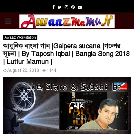
Facebook
Twitter
Instagram
Pinterest
Youtube
PRIMARY
MENU
Awaaz Workstation
আধুনিক বাংলা গান |Galpera sucana |গল্পের
সূচনা | By Taposh Iqbal | Bangla Song 2018
| Lutfur Mamun |
August 22, 2018
1144