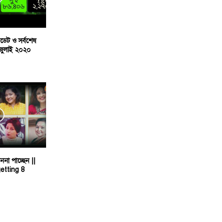
েট ও সর্বশেষ
০ জুলাই ২০২০
ননা পাচ্ছেন ||
etting 8