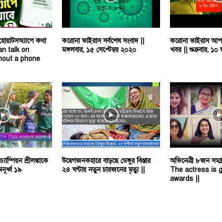
হোয়াটসঅ্যাপে কথা
করোনা ভাইরাস সর্বশেষ সংবাদ ||
করোনা ভাইরাস আপড
an talk on
মঙ্গলবার, ১৫ সেপ্টেম্বর ২০২০
খবর || শুক্রবার, ১
hout a phone
যাম্পিয়ন শ্রীলঙ্কাকে
উদ্বেগজনকহারে বাড়ছে ডেঙ্গুর বিস্তার
অভিনেত্রী ৮জন সম্মা
ূর্ধ্ব ১৯
২৪ ঘণ্টায় নতুন চারজনের মৃত্যু ||
The actress is g
awards ||