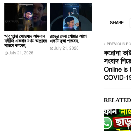
SHARE
আবু ত্বাহা মোহাম্মদ আদনান
রাতের বেলা শোয়ার আগে
নবীজি একবার যখন আল্লাহর
একটি দুআ পড়বেন,
PREVIOUS P
সামনে বলবেন,
July 21, 2026
করোনা ভা
July 21, 2026
সংবাদ শির
Online is
COVID-19
RELATED