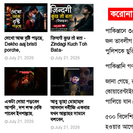
করোনা 
পাকিস্তানে
দেখো আজ বৃষ্টি পড়ছে,
ज़िन्दगी कुछ तो बता -
জন তাবলীগ 
Dekho aaj bristi
Zindagi Kuch Toh
porche,
Bata-
পুলিশকে ছু
July 21, 2026
July 21, 2026
পাকিস্তানি 
জানা গেছে
,
কোয়ারেন্টাই
পালিয়ে যান
একটা দোয়া পড়বেন
আবু ত্বাহা মোহাম্মদ
আপনি , দশ লক্ষ নেকি
আদনান নবীজি একবার
পাবেন ইনশাল্লাহ.
যখন আল্লাহর সামনে
৫০০ বিদেশি
বলবেন,
July 21, 2026
হওয়ার আগে 
July 21, 2026