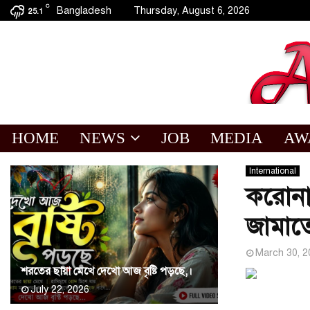
C
Bangladesh
Thursday, August 6, 2026
25.1
HOME
NEWS
JOB
MEDIA
AW
International
করোনা 
জামাত
March 30, 2
শরতের ছায়া মেখে দেখো আজ বৃষ্টি পড়ছে,।
July 22, 2026