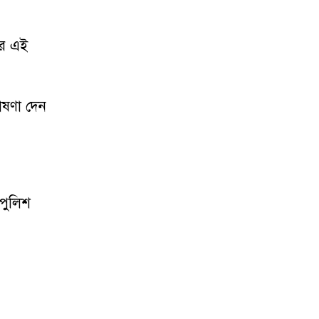
ের এই
োষণা দেন
 পুলিশ