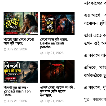
মারকাজের ব
এর আগে
,
সম্মেলন স্থ
তারা এতে ক
শরতের ছায়া মেখে দেখো
দেখো আজ বৃষ্টি পড়ছে,
তখন ওই অঞ
আজ বৃষ্টি পড়ছে,।
Dekho aaj bristi
porche,
July 22, 2026
July 21, 2026
এ কারণে যা
এদিকে
,
কোয়
কর্মকর্তাকে
এ কারণে
,
প
ज़िन्दगी कुछ तो बता -
একটা দোয়া পড়বেন আপনি ,
Zindagi Kuch Toh
দশ লক্ষ নেকি পাবেন
Bata-
ইনশাল্লাহ.
সূত্র
–
কালেরকা
July 21, 2026
July 21, 2026