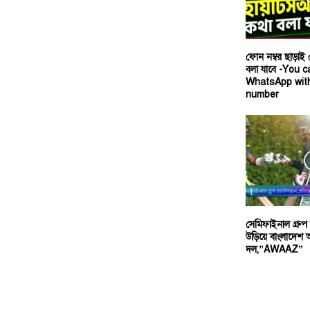
ফোন নম্বর ছাড়াই 
বলা যাবে -You c
WhatsApp wit
number
সেমিফাইনাল গ্রুপ চ্
উড়িয়ে বাংলাদেশ অন
দল,”AWAAZ”