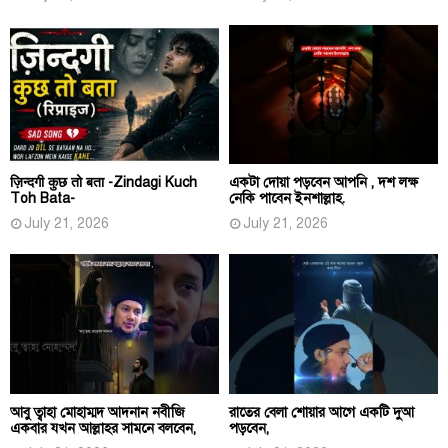
ज़िन्दगी कुछ तो बता -Zindagi Kuch
একটা দোয়া পড়বেন আপনি , দশ লক্ষ
Toh Bata-
নেকি পাবেন ইনশাল্লাহ.
July 21, 2026
July 21, 2026
আবু ত্বাহা মোহাম্মদ আদনান নবীজি
রাতের বেলা শোয়ার আগে একটি দুআ
একবার যখন আল্লাহর সামনে বলবেন,
পড়বেন,