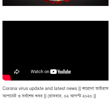
Corona virus update and latest news || করোনা ভাইরাস
আপডেট ও সর্বশেষ খবর || রোববার, ০২ আগস্ট ২০২০ ||