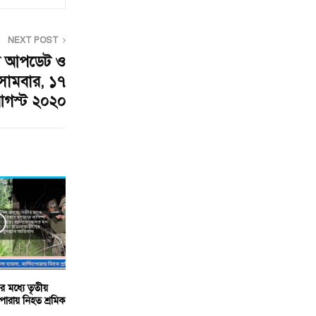
NEXT POST
স আপডেট ও
সোমবার, ১৭
গস্ট ২০২০
ের মধ্যে তৃতীয়
িপোরায় নিহত শ্রমিক