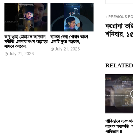
PREVIOUS P
করোনা ভাইর
শনিবার, ১
আবু ত্বাহা মোহাম্মদ আদনান
রাতের বেলা শোয়ার আগে
নবীজি একবার যখন আল্লাহর
একটি দুআ পড়বেন,
সামনে বলবেন,
July 21, 2026
July 21, 2026
RELATED
পাকিস্তানে স্মরণকা
ব্যাপক ক্ষয়ক্ষতি।
পাকিস্তান ||