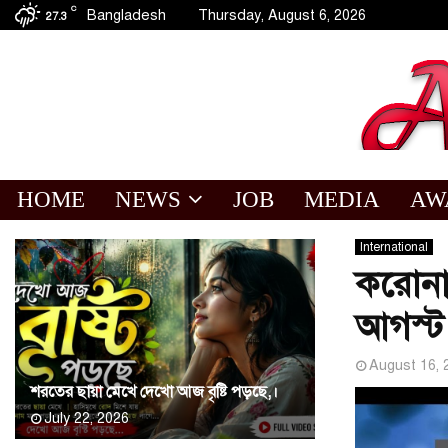
C
Bangladesh
Thursday, August 6, 2026
27.3
HOME
NEWS
JOB
MEDIA
AW
International
করোনা 
আগস্ট
August 16, 
শরতের ছায়া মেখে দেখো আজ বৃষ্টি পড়ছে,।
July 22, 2026