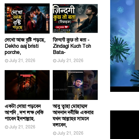
দেখো আজ বৃষ্টি পড়ছে,
ज़िन्दगी कुछ तो बता -
Dekho aaj bristi
Zindagi Kuch Toh
porche,
Bata-
July 21, 2026
July 21, 2026
একটা দোয়া পড়বেন
আবু ত্বাহা মোহাম্মদ
আপনি , দশ লক্ষ নেকি
আদনান নবীজি একবার
পাবেন ইনশাল্লাহ.
যখন আল্লাহর সামনে
বলবেন,
July 21, 2026
July 21, 2026