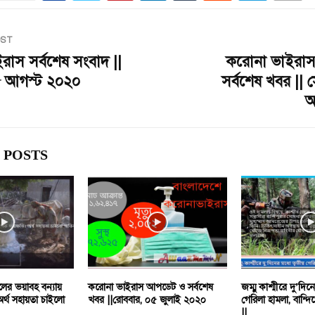
OST
াস সর্বশেষ সংবাদ ||
করোনা ভাইরা
৫ আগস্ট ২০২০
সর্বশেষ খবর || 
আ
 POSTS
লের ভয়াবহ বন্যায়
করোনা ভাইরাস আপডেট ও সর্বশেষ
জম্মু কাশ্মীরে দু’দিন
 অর্থ সহায়তা চাইলো
খবর ||রোববার, ০৫ জুলাই ২০২০
গেরিলা হামলা, বান্দ
||