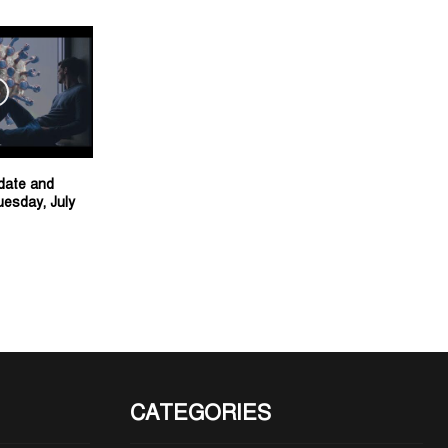
date and
uesday, July
CATEGORIES