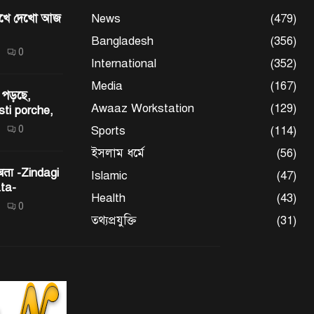
মেখে দেখো আজ
News
(479)
Bangladesh
(356)
0
International
(352)
Media
(167)
 পড়ছে,
Awaaz Workstation
(129)
sti porche,
0
Sports
(114)
ইসলাম ধর্মে
(56)
 बता -Zindagi
Islamic
(47)
ta-
Health
(43)
0
তথ্যপ্রযুক্তি
(31)