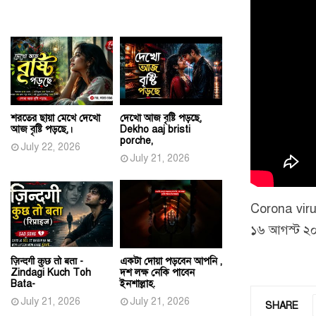
শরতের ছায়া মেখে দেখো
দেখো আজ বৃষ্টি পড়ছে,
আজ বৃষ্টি পড়ছে,।
Dekho aaj bristi
porche,
July 22, 2026
July 21, 2026
Corona viru
১৬ আগস্ট ২০
ज़िन्दगी कुछ तो बता -
একটা দোয়া পড়বেন আপনি ,
Zindagi Kuch Toh
দশ লক্ষ নেকি পাবেন
Bata-
ইনশাল্লাহ.
July 21, 2026
July 21, 2026
SHARE