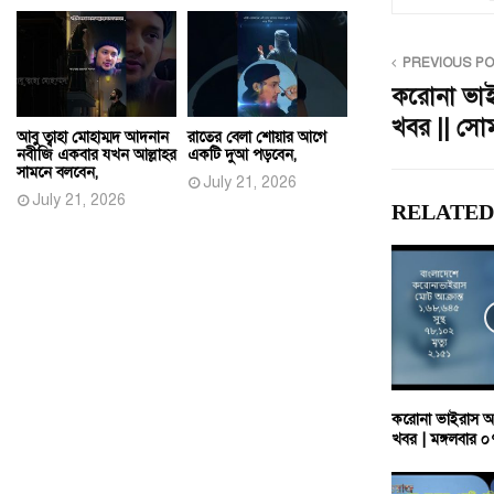
PREVIOUS P
করোনা ভা
খবর || সে
আবু ত্বাহা মোহাম্মদ আদনান
রাতের বেলা শোয়ার আগে
নবীজি একবার যখন আল্লাহর
একটি দুআ পড়বেন,
সামনে বলবেন,
July 21, 2026
July 21, 2026
RELATED
করোনা ভাইরাস আ
খবর | মঙ্গলবার 