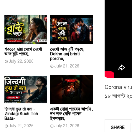
শরতের ছায়া মেখে দেখো
দেখো আজ বৃষ্টি পড়ছে,
আজ বৃষ্টি পড়ছে,।
Dekho aaj bristi
porche,
July 22, 2026
July 21, 2026
Corona viru
১৮ আগস্ট ২০
ज़िन्दगी कुछ तो बता -
একটা দোয়া পড়বেন আপনি ,
Zindagi Kuch Toh
দশ লক্ষ নেকি পাবেন
Bata-
ইনশাল্লাহ.
July 21, 2026
July 21, 2026
SHARE