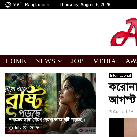
C
Bangladesh
Thursday, August 6, 2026
26.5
HOME
NEWS
JOB
MEDIA
AW
International
করোনা 
আগস্ট
August 18, 
শরতের ছায়া মেখে দেখো আজ বৃষ্টি পড়ছে,।
July 22, 2026