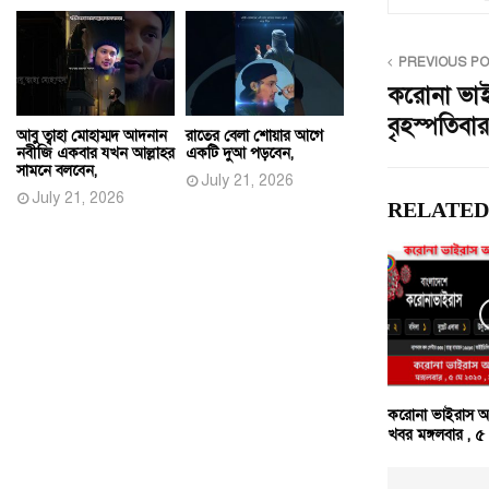
PREVIOUS P
করোনা ভাইর
বৃহস্পতিব
আবু ত্বাহা মোহাম্মদ আদনান
রাতের বেলা শোয়ার আগে
নবীজি একবার যখন আল্লাহর
একটি দুআ পড়বেন,
সামনে বলবেন,
July 21, 2026
July 21, 2026
RELATED
করোনা ভাইরাস আ
খবর মঙ্গলবার , 