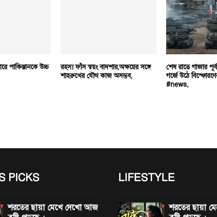
ারে পাকিস্তানকে উচ্চ
রহস্য ফাঁস স্বয়ং বাদশার,অক্ষয়ের সঙ্গে
শেষ রাতে গাজার পূর
শাহরুখের যৌথ কাজ অসম্ভব,
গর্জে উঠে বিস্ফোরণে
#news,
S PICKS
LIFESTYLE
শরতের ছায়া মেখে দেখো আজ
শরতের ছায়া 