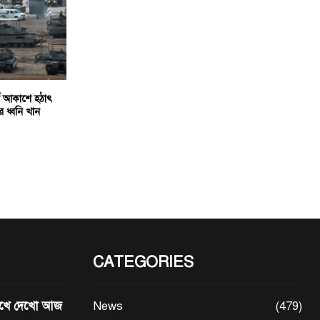
্ব আকাশে হঠাৎ
র ধ্বনি খান
CATEGORIES
মেখে দেখো আজ
News
(479)