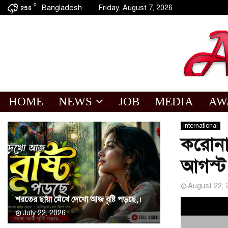
C
Bangladesh
Friday, August 7, 2026
25.6
HOME
NEWS
JOB
MEDIA
AW
International
করোনা 
আগস্ট
August 22, 
শরতের ছায়া মেখে দেখো আজ বৃষ্টি পড়ছে,।
July 22, 2026