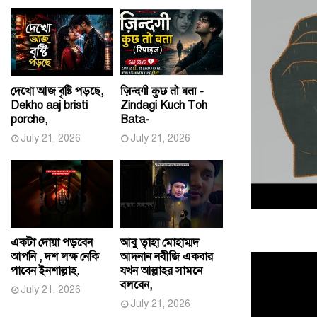
দেখো আজ বৃষ্টি পড়ছে,
ज़िन्दगी कुछ तो बता -
Dekho aaj bristi
Zindagi Kuch Toh
porche,
Bata-
July 21, 2026
July 21, 2026
একটা দোয়া পড়বেন
আবু ত্বাহা মোহাম্মদ
আপনি , দশ লক্ষ নেকি
আদনান নবীজি একবার
পাবেন ইনশাল্লাহ.
যখন আল্লাহর সামনে
বলবেন,
July 21, 2026
July 21, 2026