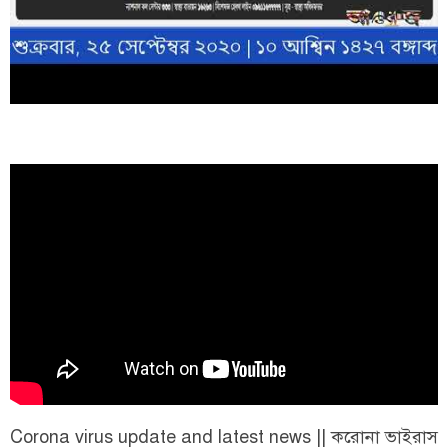
Corona virus update and latest news || করোনা ভাইরাস