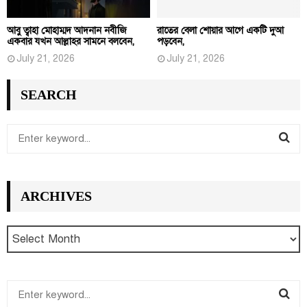
আবু ত্বাহা মোহাম্মদ আদনান নবীজি
রাতের বেলা শোয়ার আগে একটি দুআ
একবার যখন আল্লাহর সামনে বলবেন,
পড়বেন,
July 21, 2026
July 21, 2026
SEARCH
S
e
S
a
r
E
ARCHIVES
c
h
A
f
R
o
r
C
:
S
H
e