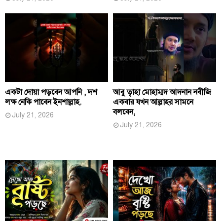
একটা দোয়া পড়বেন আপনি , দশ
আবু ত্বাহা মোহাম্মদ আদনান নবীজি
লক্ষ নেকি পাবেন ইনশাল্লাহ.
একবার যখন আল্লাহর সামনে
বলবেন,
July 21, 2026
July 21, 2026