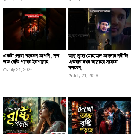
একটা দোয়া পড়বেন আপনি , দশ
আবু ত্বাহা মোহাম্মদ আদনান নবীজি
লক্ষ নেকি পাবেন ইনশাল্লাহ.
একবার যখন আল্লাহর সামনে
বলবেন,
July 21, 2026
July 21, 2026