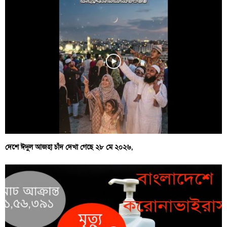
দেশে ঈদুল আজহা চাঁদ দেখা গেছে ২৮ মে ২০২৬,