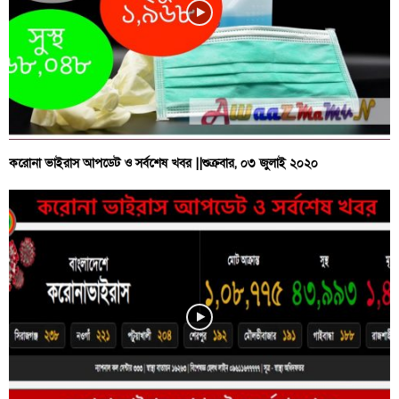
করোনা ভাইরাস আপডেট ও সর্বশেষ খবর ||শুক্রবার, ০৩ জুলাই ২০২০