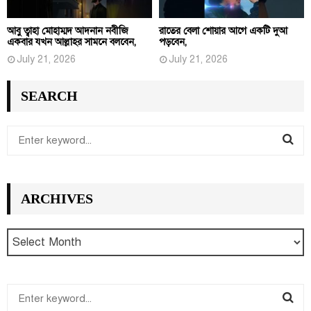
আবু ত্বাহা মোহাম্মদ আদনান নবীজি
রাতের বেলা শোয়ার আগে একটি দুআ
একবার যখন আল্লাহর সামনে বলবেন,
পড়বেন,
July 21, 2026
July 21, 2026
SEARCH
S
e
S
a
r
E
ARCHIVES
c
h
A
f
R
o
r
C
:
S
H
e