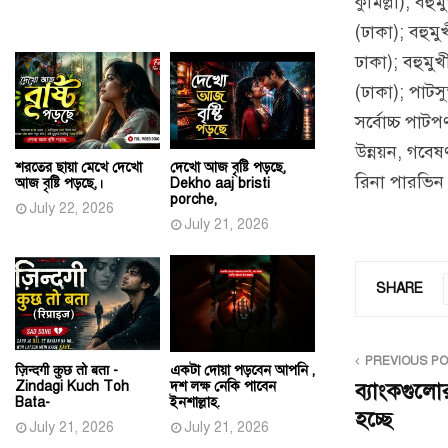
কুমিল্লা); বহ
(ঢাকা); বহুম
ঢাকা); বহুমু
(ঢাকা); পাটস
সর্বোচ্চ পাট
উন্নয়ন, গবেষণ
শরতের ছায়া মেখে দেখো
দেখো আজ বৃষ্টি পড়ছে,
রিনা পারভিন
আজ বৃষ্টি পড়ছে,।
Dekho aaj bristi
porche,
July 22, 2026
July 21, 2026
SHARE
PREVIOUS P
ज़िन्दगी कुछ तो बता -
একটা দোয়া পড়বেন আপনি ,
Zindagi Kuch Toh
দশ লক্ষ নেকি পাবেন
ব্যাংকগুল
Bata-
ইনশাল্লাহ.
হচ্ছে
July 21, 2026
July 21, 2026