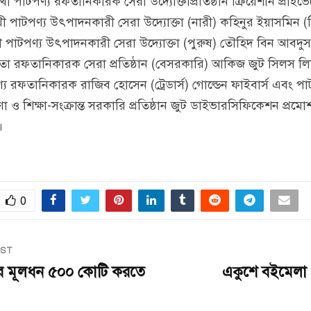
ুমুখী পাটপণ্য রফতানিকারক সেরা উদ্যোক্তাপ্রতিষ্ঠান ক্রিয়েশান প্রাই
ুখী পাটপণ্য উৎপাদনকারী সেরা উদ্যোক্তা (নারী) কহিনুর ইয়াসমিন (
খী পাটপণ্য উৎপাদনকারী সেরা উদ্যোক্তা (পুরুষ) তৌহিদ বিন আবদু
ুতা রফতানিকারক সেরা প্রতিষ্ঠান (বেসরকারি) আকিজ জুট সিলস ল
পণ্য রফতানিকারক রাজিব হোসেন (ট্রেডার্স) গোল্ডেন ফাইবার্স এবং পা
া ও শিক্ষা-সংক্রান্ত সরকারি প্রতিষ্ঠান জ‌ুট ডাইভারসিফিকেশন প্রমো
।
0
OST
োর মূলধন ৫০০ কোটি করতে
একুশে বইমেলা