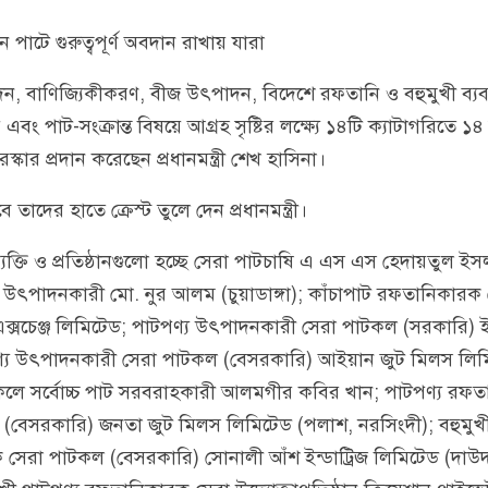
ন পাটে গুরুত্বপূর্ণ অবদান রাখায় যারা
ন, বাণিজ্যিকীকরণ, বীজ উৎপাদন, বিদেশে রফতানি ও বহুমুখী ব্য
বং পাট-সংক্রান্ত বিষয়ে আগ্রহ সৃষ্টির লক্ষ্যে ১৪টি ক্যাটাগরিতে ১৪ 
ুরস্কার প্রদান করেছেন প্রধানমন্ত্রী শেখ হাসিনা।
ে তাদের হাতে ক্রেস্ট তুলে দেন প্রধানমন্ত্রী।
্ত ব্যক্তি ও প্রতিষ্ঠানগুলো হচ্ছে সেরা পাটচাষি এ এস এস হেদায়তুল ই
উৎপাদনকারী মো. নুর আলম (চুয়াডাঙ্গা); কাঁচাপাট রফতানিকারক সে
এক্সচেঞ্জ লিমিটেড; পাটপণ্য উৎপাদনকারী সেরা পাটকল (সরকারি)
্য উৎপাদনকারী সেরা পাটকল (বেসরকারি) আইয়ান জুট মিলস লিম
লে সর্বোচ্চ পাট সরবরাহকারী আলমগীর কবির খান; পাটপণ্য রফ
ঠান (বেসরকারি) জনতা জুট মিলস লিমিটেড (পলাশ, নরসিংদী); বহুমুখ
েরা পাটকল (বেসরকারি) সোনালী আঁশ ইন্ডাট্রিজ লিমিটেড (দাউদক