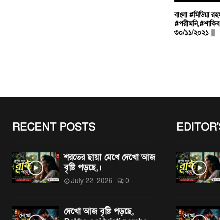
বাংলা #মিডিয়া 
#পরীমনি,#শাকিব 
৩০/১১/২০২১ ||
RECENT POSTS
EDITOR'
শরতের ছায়া মেখে দেখো আজ
বৃষ্টি পড়ছে,।
July 22, 2026
0
দেখো আজ বৃষ্টি পড়ছে,