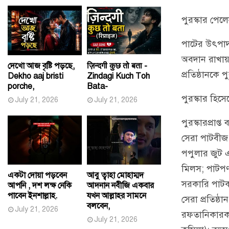
পুরস্কার পেলে
পাটের উৎপাদ
অবদান রাখায় এ
দেখো আজ বৃষ্টি পড়ছে,
ज़िन्दगी कुछ तो बता -
প্রতিষ্ঠানকে প
Dekho aaj bristi
Zindagi Kuch Toh
porche,
Bata-
পুরস্কার হিসেব
July 21, 2026
July 21, 2026
পুরস্কারপ্রাপ
সেরা পাটবীজ 
পপুলার জুট 
মিলস; পাটপণ
একটা দোয়া পড়বেন
আবু ত্বাহা মোহাম্মদ
সরকারি পাটক
আপনি , দশ লক্ষ নেকি
আদনান নবীজি একবার
পাবেন ইনশাল্লাহ.
যখন আল্লাহর সামনে
সেরা প্রতিষ্
বলবেন,
July 21, 2026
রফতানিকারক স
July 21, 2026