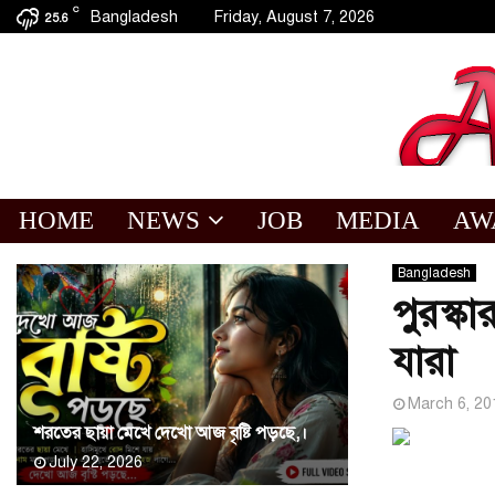
C
Bangladesh
Friday, August 7, 2026
25.6
HOME
NEWS
JOB
MEDIA
AW
Bangladesh
পুরস্ক
যারা
March 6, 20
শরতের ছায়া মেখে দেখো আজ বৃষ্টি পড়ছে,।
July 22, 2026