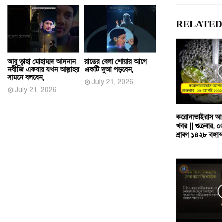
RELATED
আবু ত্বাহা মোহাম্মদ আদনান
রাতের বেলা শোয়ার আগে
নবীজি একবার যখন আল্লাহর
একটি দুআ পড়বেন,
সামনে বলবেন,
July 21, 2026
July 21, 2026
করোনাভাইরাস আ
খবর || শুক্রবার,
শ্রাবণ ১৪২৮ বঙ্গাব্