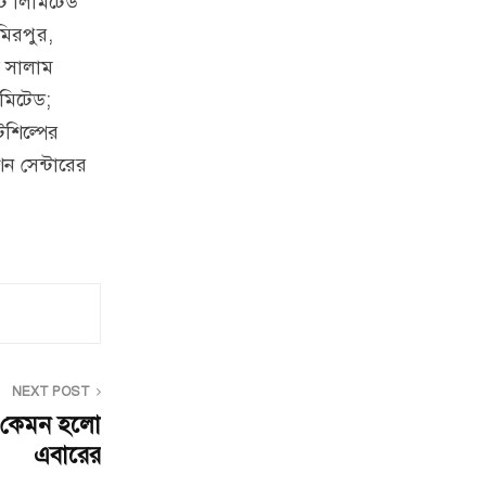
ভেট লিমিটেড
মিরপুর,
স সালাম
িমিটেড;
টশিল্পের
শন সেন্টারের
NEXT POST
 কেমন হলো
এবারের