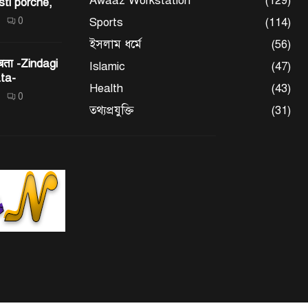
Awaaz Workstation
(129)
sti porche,
0
Sports
(114)
ইসলাম ধর্মে
(56)
 बता -Zindagi
Islamic
(47)
ta-
Health
(43)
0
তথ্যপ্রযুক্তি
(31)