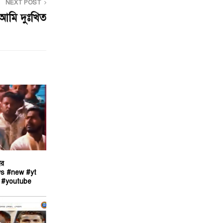
NEXT POST
আমি দুঃখিত
ার
ws #new #yt
 #youtube