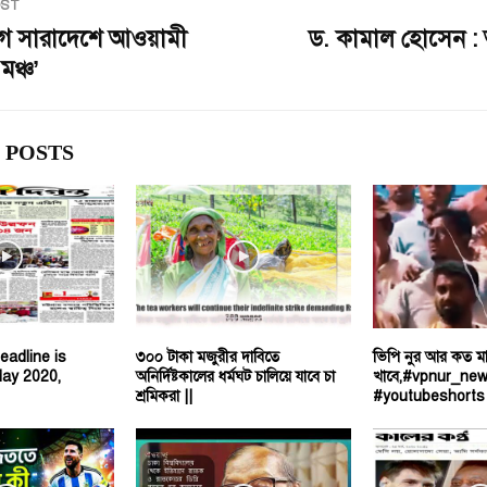
OST
ে সারাদেশে আওয়ামী
ড. কামাল হোসেন : 
মঞ্চ’
 POSTS
eadline is
৩০০ টাকা মজুরীর দাবিতে
ভিপি নুর আর কত ম
ay 2020,
অনির্দিষ্টকালের ধর্মঘট চালিয়ে যাবে চা
খাবে,#vpnur_ne
শ্রমিকরা ||
#youtubeshorts