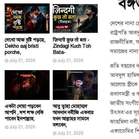
বঙ্
দেশের নানা 
রাষ্ট্রপতি আবদ
দেখো আজ বৃষ্টি পড়ছে,
ज़िन्दगी कुछ तो बता -
রাজনীতিক, সা
Dekho aaj bristi
Zindagi Kuch Toh
সমাজের নানা
porche,
Bata-
July 21, 2026
July 21, 2026
প্রতি বছরের 
আবদুল হামিদ।
আলোয় স্ত্রীকে
প্রধানমন্ত্রী ও
জাতীয় সংগীতে
একটা দোয়া পড়বেন
আবু ত্বাহা মোহাম্মদ
উৎসব’এর সূচ
আপনি , দশ লক্ষ নেকি
আদনান নবীজি একবার
পাবেন ইনশাল্লাহ.
যখন আল্লাহর সামনে
ফাহমিদা নবী,
বলবেন,
July 21, 2026
একাডেমির শি
July 21, 2026