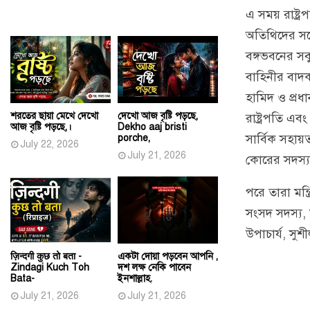
এ সময় রাষ্ট্রপ
অতিথিদের সঙ্
বঙ্গভবনের সব
বাহিনীর বাদক 
হামিদ ও প্রধা
শরতের ছায়া মেখে দেখো
দেখো আজ বৃষ্টি পড়ছে,
রাষ্ট্রপতি এব
আজ বৃষ্টি পড়ছে,।
Dekho aaj bristi
সার্বিক সহায়
porche,
July 22, 2026
July 21, 2026
কোরের সদস্য
পরে তারা মন্ত
সংসদ সদস্য, 
উপাচার্য, সুশ
ज़िन्दगी कुछ तो बता -
একটা দোয়া পড়বেন আপনি ,
Zindagi Kuch Toh
দশ লক্ষ নেকি পাবেন
Bata-
ইনশাল্লাহ.
July 21, 2026
July 21, 2026