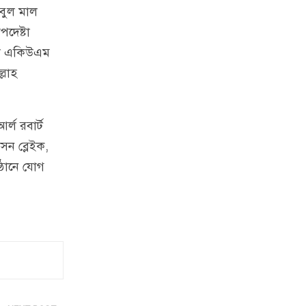
আবুল মাল
পদেষ্টা
েতা একিউএম
্লাহ
আর্ল রবার্ট
িসন ব্লেইক,
্ঠানে যোগ