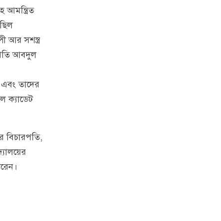
হ আমন্ত্রিত
 ছিল
ী আর সশস্ত্র
্রপতি আবদুল
েন এবং তাদের
াল ক্যাডেট
টের বিচারপতি,
দ্যালয়ের
করেন।