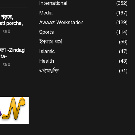
International
(352)
Media
(167)
 পড়ছে,
Awaaz Workstation
(129)
sti porche,
0
Sports
(114)
ইসলাম ধর্মে
(56)
 बता -Zindagi
Islamic
(47)
ta-
Health
(43)
0
তথ্যপ্রযুক্তি
(31)