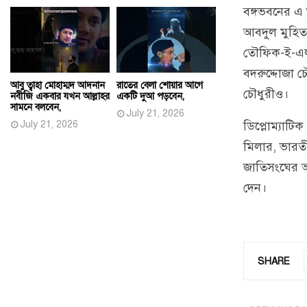
বঙ্গভবনের এ 
আবদুল মুহিত, 
তৌফিক-ই-এলা
বদরুদ্দোজা চ
আবু ত্বাহা মোহাম্মদ আদনান
রাতের বেলা শোয়ার আগে
চৌধুরীও।
নবীজি একবার যখন আল্লাহর
একটি দুআ পড়বেন,
সামনে বলবেন,
July 21, 2026
July 21, 2026
ডিপ্লোম্যাটিক 
মিলার, ভারতীয়
জাতিসংঘের আব
দেন।
SHARE