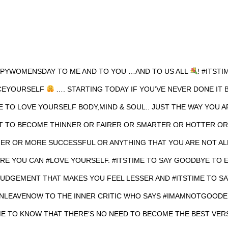
PYWOMENSDAY TO ME AND TO YOU …AND TO US ALL
! #ITSTI
CEYOURSELF
…. STARTING TODAY IF YOU’VE NEVER DONE IT
E TO LOVE YOURSELF BODY,MIND & SOUL.. JUST THE WAY YOU A
T TO BECOME THINNER OR FAIRER OR SMARTER OR HOTTER O
HER OR MORE SUCCESSFUL OR ANYTHING THAT YOU ARE NOT A
RE YOU CAN #LOVE YOURSELF. #ITSTIME TO SAY GOODBYE TO 
JUDGEMENT THAT MAKES YOU FEEL LESSER AND #ITSTIME TO SA
NLEAVENOW TO THE INNER CRITIC WHO SAYS #IMAMNOTGOODE
ME TO KNOW THAT THERE’S NO NEED TO BECOME THE BEST VER