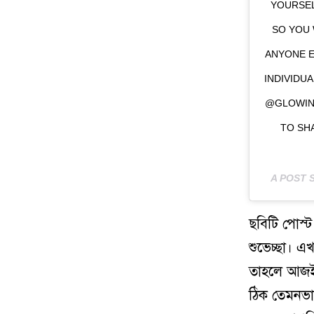
YOURSEL
SO YOU 
ANYONE E
INDIVIDUA
@GLOWIN
TO SH
A POST 
ছবিটি পোস্
শুভেচ্ছা। 
তাহলে আজই 
ঠিক তেমনভা