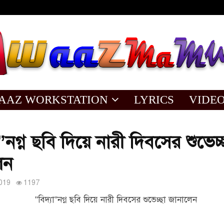
AAZ WORKSTATION
LYRICS
VIDE
া”নগ্ন ছবি দিয়ে নারী দিবসের শুভেচ্
েন
019
1197