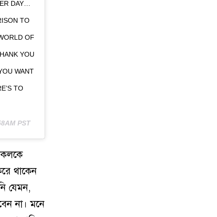
HER DAY…
RISON TO
 WORLD OF
THANK YOU
 YOU WANT
RE’S TO
:58AM PST
 সকলকে
করে থাকেন
নি যেমন,
বেন না। মনে