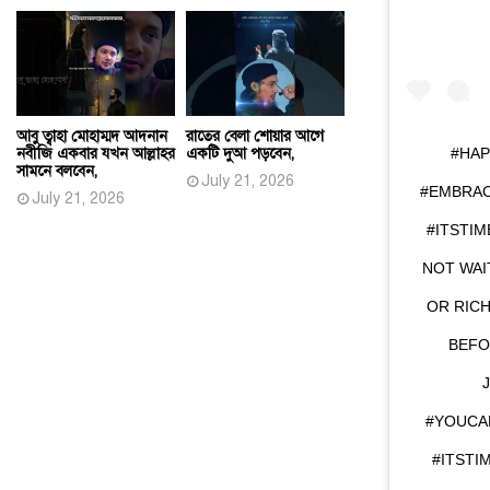
আবু ত্বাহা মোহাম্মদ আদনান
রাতের বেলা শোয়ার আগে
#HAP
নবীজি একবার যখন আল্লাহর
একটি দুআ পড়বেন,
সামনে বলবেন,
July 21, 2026
#EMBRA
July 21, 2026
#ITSTIM
NOT WAI
OR RIC
BEFO
#YOUCA
#ITSTI