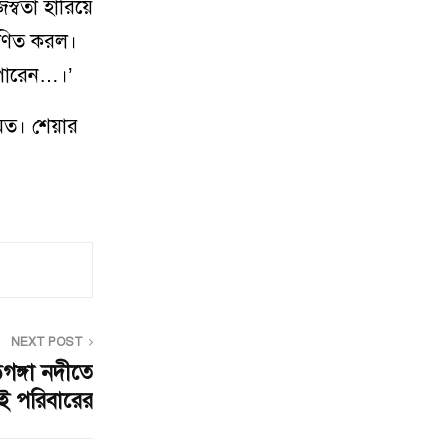
স্বতা হারিয়ে
রাণিত করল।
পারেন…।’
কমত। শেয়ার
NEXT POST
গঙ্গা নদীতে
 পরিবারের