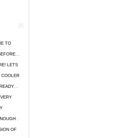
ME TO
 BEFORE…
RE! LETS
R COOLER
LREADY…
EVERY
Y
NOUGH .
SION OF