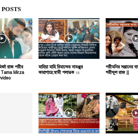
 POSTS
ির্জা রাজ পরীর
মাহিয়া মাহি রিমান্ডের নামঞ্জুর
পরীমনির সন্তানের ব
ে || Tama Mirza
কারাগারে,স্বামী পলাতক ।।
শরীফুল রাজ ||
video