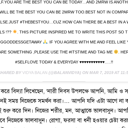
F.YOU ARE THE BEST YOU CAN BE TODAY…AND 2MRW IS ANOT
WILL BE THE BEST YOU CAN BE 2MRW TOO.BEST NOT IN COMPA
LSE.JUST #THEBESTYOU…CUZ HOW CAN THERE BE A BEST IN A
LS !??
. THIS PICTURE INSPIRED ME TO WRITE THIS POST SO 
GGODDESSGETAWAY
. IF YOU AGREE WITH ME AND FEEL LIKE
ARE SOMETHING ,PLEASE USE THE #ITSTIME AND TAG ME
. HE
#SELFLOVE TODAY & EVERYDAY
♥️
♥️
♥️
♥️
♥️
♥️
♥️
♥️
♥️
♥️
♥️
…..!!
SHARED BY
VIDYA BALAN
(@BALANVIDYA) ON
MAR 7, 2019 AT 11
ট করে বিদ্যা লিখেছেন, ‘নারী দিবস উপলক্ষে আপনি, আমি ও
এখনই সময় নিজেকে সমর্থন করা।… আপনি যদি এটা আগে না 
শুরু করে দিন। নিজের শরীর, মন, আত্মাকে ভালবাসুন। আপ
বে নিজেকে ভালবাসুন। রোগা, ফরসা বা ধনী হওয়ার চেষ্টা কর