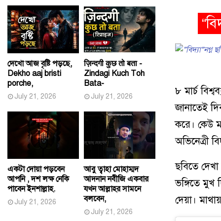
“বি
দেখো আজ বৃষ্টি পড়ছে,
ज़िन्दगी कुछ तो बता -
Dekho aaj bristi
Zindagi Kuch Toh
porche,
Bata-
৮ মার্চ বিশ্
July 21, 2026
July 21, 2026
জানাতেই দিব
করে। কেউ ম
অভিনেত্রী ব
ছবিতে দেখা 
একটা দোয়া পড়বেন
আবু ত্বাহা মোহাম্মদ
আপনি , দশ লক্ষ নেকি
আদনান নবীজি একবার
ভঙ্গিতে মুখ
পাবেন ইনশাল্লাহ.
যখন আল্লাহর সামনে
বলবেন,
দেয়া। মাথা
July 21, 2026
July 21, 2026