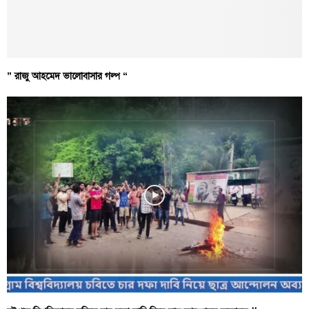
” রাজু আহমেদ ভালোবাসার গল্প “