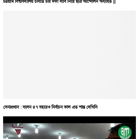
চট্টগ্রাম বিশ্ববিদ্যালয় চবিতে চার দফা দাবি নিয়ে ছাত্র আন্দোলন অব্যাহত ||
সেনাপ্রধান : বলেন ৪৭ বছরেও নির্বাচন কাল এত শান্ত দেখিনি