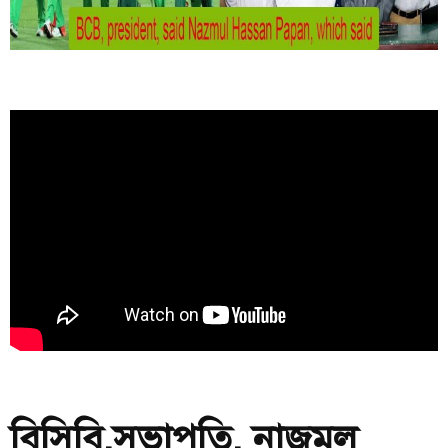
বিসিবি,সভাপতি, নাজমুল