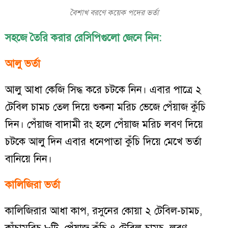
বৈশাখ বরণে কয়েক পদের ভর্তা
সহজে তৈরি করার রেসিপিগুলো জেনে নিন:
আলু ভর্তা
আলু আধা কেজি সিদ্ধ করে চটকে নিন। এবার পাত্রে ২
টেবিল চামচ তেল দিয়ে শুকনা মরিচ ভেজে পেঁয়াজ কুঁচি
দিন। পেঁয়াজ বাদামী রং হলে পেঁয়াজ মরিচ লবণ দিয়ে
চটকে আলু দিন এবার ধনেপাতা কুঁচি দিয়ে মেখে ভর্তা
বানিয়ে নিন।
কালিজিরা ভর্তা
কালিজিরার আধা কাপ, রসুনের কোয়া ২ টেবিল-চামচ,