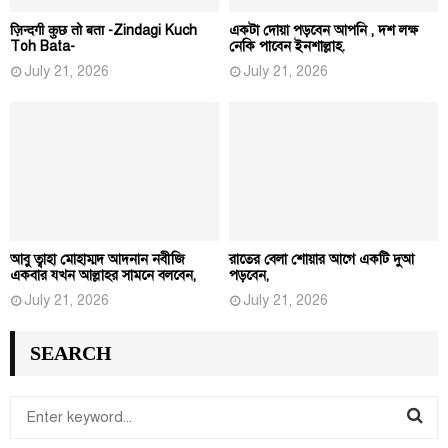
ज़िन्दगी कुछ तो बता -Zindagi Kuch
একটা দোয়া পড়বেন আপনি , দশ লক্ষ
Toh Bata-
নেকি পাবেন ইনশাল্লাহ.
July 21, 2026
July 21, 2026
আবু ত্বাহা মোহাম্মদ আদনান নবীজি
রাতের বেলা শোয়ার আগে একটি দুআ
একবার যখন আল্লাহর সামনে বলবেন,
পড়বেন,
July 21, 2026
July 21, 2026
SEARCH
S
e