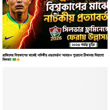
ব্রাজিলের বিশ্বকাপের মাঝেই নাটকীয় প্রত্যাবর্তন! আবারও পুরোনো ঠিকানায় থিয়াগো
সিলভা!