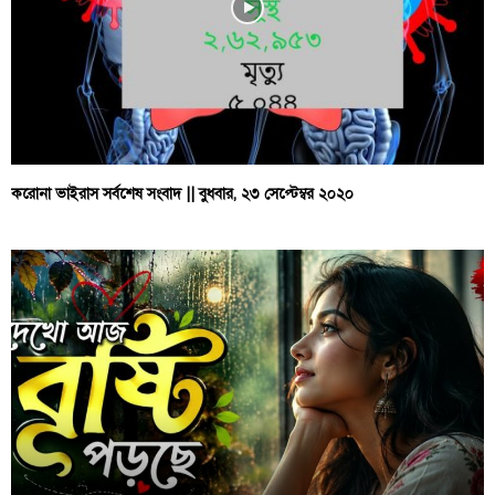
করোনা ভাইরাস সর্বশেষ সংবাদ || বুধবার, ২৩ সেপ্টেম্বর ২০২০