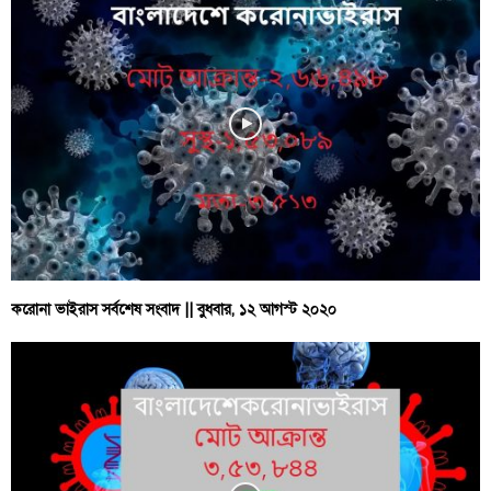
করোনা ভাইরাস সর্বশেষ সংবাদ || বুধবার, ১২ আগস্ট ২০২০