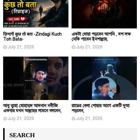
ज़िन्दगी कुछ तो बता -Zindagi Kuch
একটা দোয়া পড়বেন আপনি , দশ লক্ষ
Toh Bata-
নেকি পাবেন ইনশাল্লাহ.
July 21, 2026
July 21, 2026
আবু ত্বাহা মোহাম্মদ আদনান নবীজি
রাতের বেলা শোয়ার আগে একটি দুআ
একবার যখন আল্লাহর সামনে বলবেন,
পড়বেন,
July 21, 2026
July 21, 2026
SEARCH