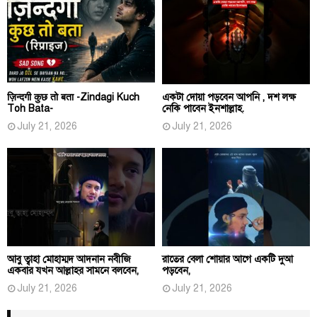
ज़िन्दगी कुछ तो बता -Zindagi Kuch
একটা দোয়া পড়বেন আপনি , দশ লক্ষ
Toh Bata-
নেকি পাবেন ইনশাল্লাহ.
July 21, 2026
July 21, 2026
আবু ত্বাহা মোহাম্মদ আদনান নবীজি
রাতের বেলা শোয়ার আগে একটি দুআ
একবার যখন আল্লাহর সামনে বলবেন,
পড়বেন,
July 21, 2026
July 21, 2026