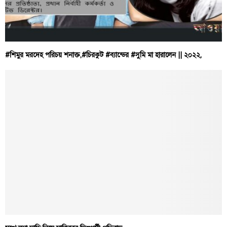
#শিমুর মরদেহ পরিচয় শনাক্ত,#চিরকুট #ব্যান্ডের #সুমি মা হারালেন || ২০২২,