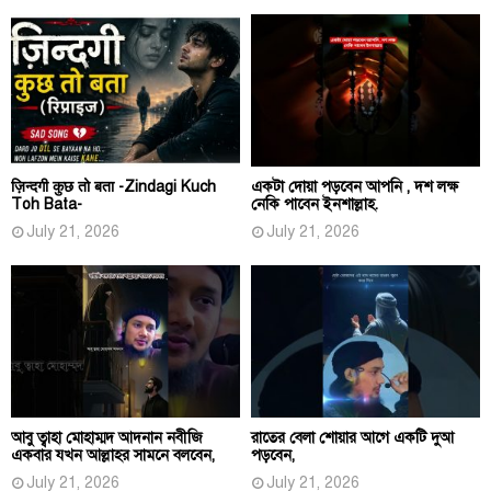
ज़िन्दगी कुछ तो बता -Zindagi Kuch
একটা দোয়া পড়বেন আপনি , দশ লক্ষ
Toh Bata-
নেকি পাবেন ইনশাল্লাহ.
July 21, 2026
July 21, 2026
আবু ত্বাহা মোহাম্মদ আদনান নবীজি
রাতের বেলা শোয়ার আগে একটি দুআ
একবার যখন আল্লাহর সামনে বলবেন,
পড়বেন,
July 21, 2026
July 21, 2026