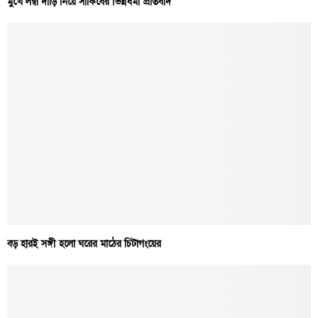
মুখে লম্বা দাড়ি নিয়ে সাকিবের ভিন্নধর্মী প্রতিবাদ
বড় হারই সঙ্গী হলো ঘরের মাঠের চিটাগংয়ের