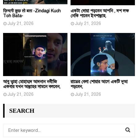
ज़िन्दगी कुछ तो बता -Zindagi Kuch
একটা দোয়া পড়বেন আপনি , দশ লক্ষ
Toh Bata-
নেকি পাবেন ইনশাল্লাহ.
July 21, 2026
July 21, 2026
আবু ত্বাহা মোহাম্মদ আদনান নবীজি
রাতের বেলা শোয়ার আগে একটি দুআ
একবার যখন আল্লাহর সামনে বলবেন,
পড়বেন,
July 21, 2026
July 21, 2026
SEARCH
S
e