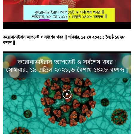
করোনাভাইরাস আপডেট ও সর্বশেষ খবর || শনিবার, ১৫ মে ২০২১,১ জ্যৈষ্ঠ ১৪২৮
বঙ্গাব্দ ||