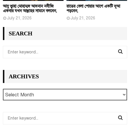
আবু ত্বাহা মোহাম্মদ আদনান নবীজি
রাতের বেলা শোয়ার আগে একটি দুআ
একবার যখন আল্লাহর সামনে বলবেন,
পড়বেন,
July 21, 2026
July 21, 2026
SEARCH
S
e
S
a
r
E
ARCHIVES
c
h
A
f
R
o
r
C
:
S
H
e
S