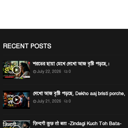
a
r
E
c
h
A
f
R
o
r
RECENT POSTS
C
:
H
শরতের ছায়া মেখে দেখো আজ বৃষ্টি পড়ছে,।
July 22, 2026
0
দেখো আজ বৃষ্টি পড়ছে, Dekho aaj bristi porche,
July 21, 2026
0
ज़िन्दगी कुछ तो बता -Zindagi Kuch Toh Bata-