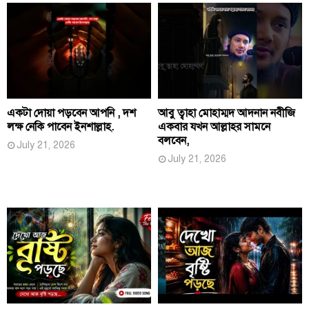
একটা দোয়া পড়বেন আপনি , দশ
আবু ত্বাহা মোহাম্মদ আদনান নবীজি
লক্ষ নেকি পাবেন ইনশাল্লাহ.
একবার যখন আল্লাহর সামনে
বলবেন,
July 21, 2026
July 21, 2026