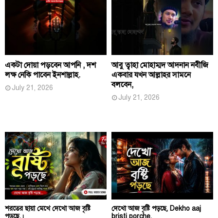
একটা দোয়া পড়বেন আপনি , দশ
আবু ত্বাহা মোহাম্মদ আদনান নবীজি
লক্ষ নেকি পাবেন ইনশাল্লাহ.
একবার যখন আল্লাহর সামনে
বলবেন,
July 21, 2026
July 21, 2026
শরতের ছায়া মেখে দেখো আজ বৃষ্টি
দেখো আজ বৃষ্টি পড়ছে, Dekho aaj
পড়ছে,।
bristi porche,