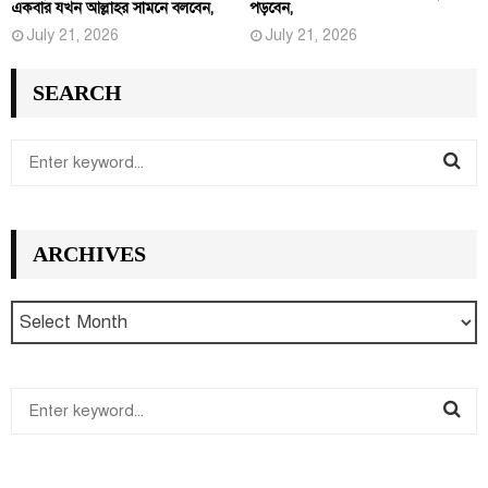
একবার যখন আল্লাহর সামনে বলবেন,
পড়বেন,
July 21, 2026
July 21, 2026
SEARCH
S
e
S
a
r
E
ARCHIVES
c
h
A
f
R
o
r
C
:
S
H
e
S
a
r