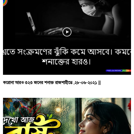
করোনা আরও ৩২৩ জনের শনাক্ত রাজশাহীতে ,২৮-০৬-২০২১ ||