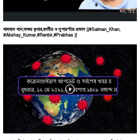
সালমান খান,অক্ষয় কুমার,রণবীর ও সুপারস্টার প্রভাস ||#Salman_Khan,
#Akshay_Kumar,#Ranbir,#Prabhas ||