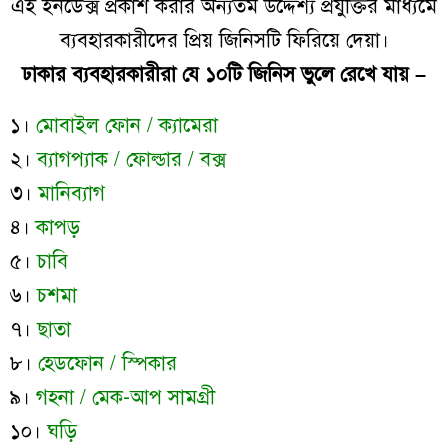
এই ইনডেক্স প্রকাশ করার অন্যতম উদ্দেশ্য প্রযুক্তির মাধ্যমে
ব্যবহারকারীদের প্রিয় জিনিসটি ফিরিয়ে দেয়া।
ঢাকার ব্যবহারকারীরা যে ১০টি জিনিস ভুলে রেখে যায় –
১।
মোবাইল ফোন / ক্যামেরা
২।
ব্যাগপ্যাক / ফোল্ডার / বক্স
৩।
মানিব্যাগ
৪।
কাপড়
৫।
চাবি
৬।
চশমা
৭।
ছাতা
৮।
হেডফোন / স্পিকার
৯।
গহনা / মেক-আপ সামগ্রী
১০।
ঘড়ি