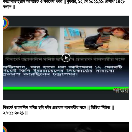
করোনাভাইরাস আপডেট ও সর্বশেষ খবর || বুধবার, ১২ মে ২০২১,২৯ বৈশাখ ১৪২৮
বঙ্গাব্দ ||
বিতর্কে জ্যাকলিন ঘনিষ্ঠ ছবি ফাঁস প্রতারক ব্যবসায়ীর সঙ্গে || মিডিয়া নিউজ ||
২৭-১১-২০২১ ||