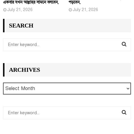
একবার যখন আল্লাহর সামনে বলবেন,
পড়বেন,
July 21, 2026
July 21, 2026
SEARCH
S
e
S
a
r
E
ARCHIVES
c
h
A
f
R
o
r
C
:
S
H
e
S
a
r