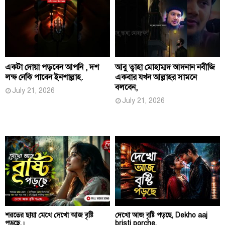
একটা দোয়া পড়বেন আপনি , দশ
আবু ত্বাহা মোহাম্মদ আদনান নবীজি
লক্ষ নেকি পাবেন ইনশাল্লাহ.
একবার যখন আল্লাহর সামনে
বলবেন,
July 21, 2026
July 21, 2026
শরতের ছায়া মেখে দেখো আজ বৃষ্টি
দেখো আজ বৃষ্টি পড়ছে, Dekho aaj
পড়ছে,।
bristi porche,