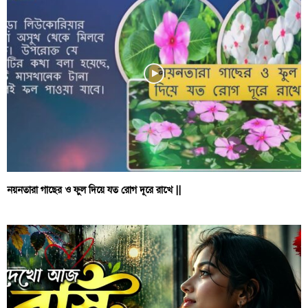
নয়নতারা গাছের ও ফুল দিয়ে যত রোগ দূরে রাখে ||