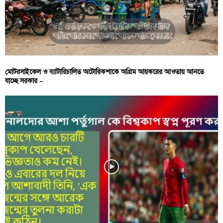
মোটরসাইকেল ও ব্যাটারিচালিত অটোরিকশাকে অগ্রিম আয়করের আওতায় আনতে
যাচ্ছে সরকার –