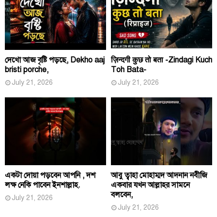
দেখো আজ বৃষ্টি পড়ছে, Dekho aaj
ज़िन्दगी कुछ तो बता -Zindagi Kuch
bristi porche,
Toh Bata-
July 21, 2026
July 21, 2026
একটা দোয়া পড়বেন আপনি , দশ
আবু ত্বাহা মোহাম্মদ আদনান নবীজি
লক্ষ নেকি পাবেন ইনশাল্লাহ.
একবার যখন আল্লাহর সামনে
বলবেন,
July 21, 2026
July 21, 2026