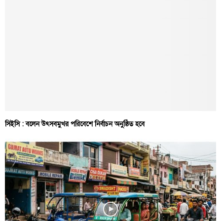
সিইসি : বলেন উৎসবমুখর পরিবেশে নির্বাচন অনুষ্ঠিত হবে