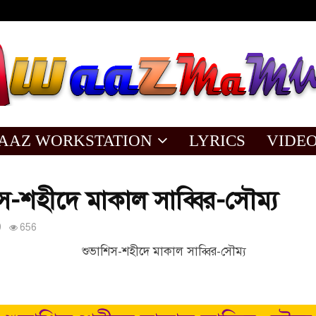
AAZ WORKSTATION
LYRICS
VIDE
স-শহীদে মাকাল সাব্বির-সৌম্য
9
656