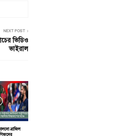
NEXT POST
নাচের ভিডিও
ভাইরাল
নালদো ব্রাজিল
তুগিজদের