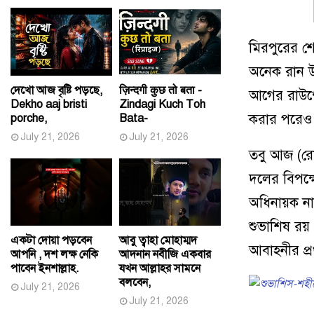
মিরপুরের শে
অনেক রান উ
দেখো আজ বৃষ্টি পড়ছে,
ज़िन्दगी कुछ तो बता -
আগের রাউন্ড
Dekho aaj bristi
Zindagi Kuch Toh
করার পরেও ম
porche,
Bata-
July 21, 2026
July 21, 2026
তবু আজ (রোব
দলের বিপক্ষ
অধিনায়ক নাঈ
শুভাশিষ রয়
একটা দোয়া পড়বেন
আবু ত্বাহা মোহাম্মদ
আবাহনীর প্র
আপনি , দশ লক্ষ নেকি
আদনান নবীজি একবার
পাবেন ইনশাল্লাহ.
যখন আল্লাহর সামনে
বলবেন,
July 21, 2026
July 21, 2026