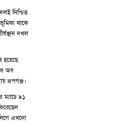
দলই নিশ্চিত
ভূমিকা থাকে
র্ষস্থান দখল
ি হয়েছে
্ডস অব
ায় রূপগঞ্জ।
 ম্যাচে ৯১
ফিরেছেন
 লিগে এখনো