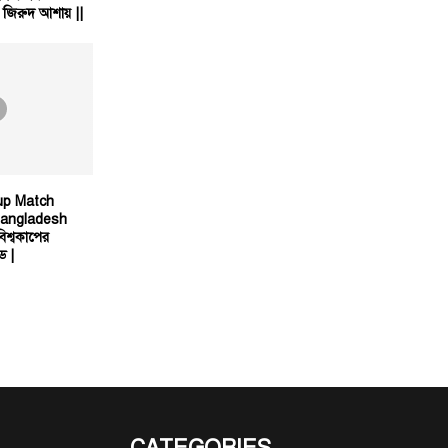
, জিরুদ আশায় ||
up Match
Bangladesh
শ্বকাপের
ড |
CATEGORIES