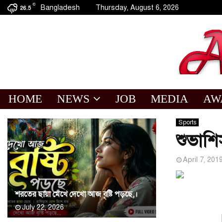
C
Bangladesh
Thursday, August 6, 2026
26.5
HOME
NEWS
JOB
MEDIA
AW
Sports
শুভাশি
April 7, 201
শরতের ছায়া মেখে দেখো আজ বৃষ্টি পড়ছে,।
July 22, 2026