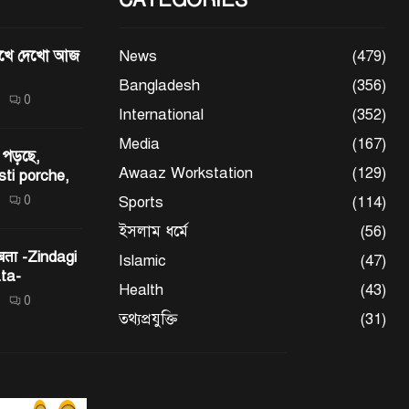
মেখে দেখো আজ
News
(479)
Bangladesh
(356)
0
International
(352)
Media
(167)
 পড়ছে,
Awaaz Workstation
(129)
sti porche,
0
Sports
(114)
ইসলাম ধর্মে
(56)
 बता -Zindagi
Islamic
(47)
ta-
Health
(43)
0
তথ্যপ্রযুক্তি
(31)