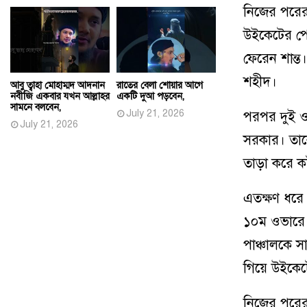
নিজের পরের
উইকেটের পে
ফেরেন শান্
শহীদ।
আবু ত্বাহা মোহাম্মদ আদনান
রাতের বেলা শোয়ার আগে
নবীজি একবার যখন আল্লাহর
একটি দুআ পড়বেন,
সামনে বলবেন,
July 21, 2026
পরপর দুই ও
July 21, 2026
সরকার। তাক
তাড়া করে ক
এতক্ষণ ধরে
১০ম ওভারে উ
পাঞ্চালকে 
গিয়ে উইকেট
নিজের পরে