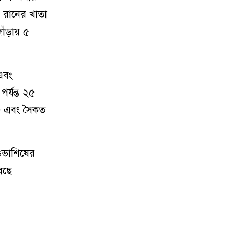
 রানের খাতা
াঁড়ায় ৫
এবং
র্যন্ত ২৫
৩ এবং সৈকত
ুভাশিষের
রছে