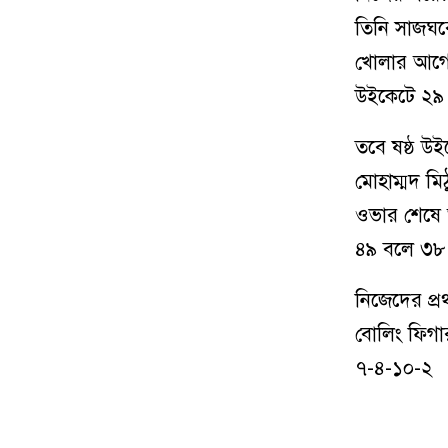
তিনি সাজঘর
খোলার আগেই
উইকেটে ২৯
তবে ষষ্ঠ উ
মোহাম্মদ মি
ওভার শেষে 
৪৯ বলে ৩৮ 
নিজেদের প্
বোলিং ফিগা
৭-৪-১০-২