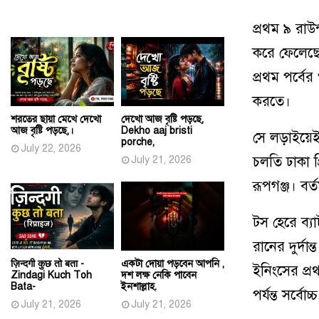
প্রথম ৯ রাউ
করে ফেলেছে
প্রথম পর্বের
করতে।
শরতের ছায়া মেখে দেখো
দেখো আজ বৃষ্টি পড়ছে,
আজ বৃষ্টি পড়ছে,।
Dekho aaj bristi
সে লড়াইয়েই 
porche,
July 22, 2026
July 21, 2026
চলতি ঢাকা 
রূপগঞ্জ। বর্
টস হেরে ব্
রানের দুর্
ज़िन्दगी कुछ तो बता -
একটা দোয়া পড়বেন আপনি ,
ইনিংসের প্
Zindagi Kuch Toh
দশ লক্ষ নেকি পাবেন
Bata-
ইনশাল্লাহ.
পর্যন্ত সর্বো
July 21, 2026
July 21, 2026