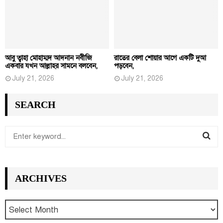
আবু ত্বাহা মোহাম্মদ আদনান নবীজি
রাতের বেলা শোয়ার আগে একটি দুআ
একবার যখন আল্লাহর সামনে বলবেন,
পড়বেন,
July 21, 2026
July 21, 2026
SEARCH
S
e
S
a
r
E
ARCHIVES
c
h
A
f
R
o