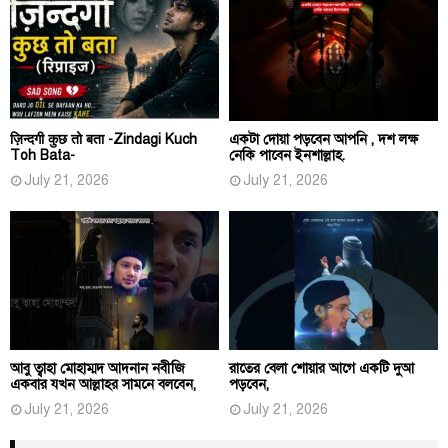
ज़िन्दगी कुछ तो बता -Zindagi Kuch
একটা দোয়া পড়বেন আপনি , দশ লক্ষ
Toh Bata-
নেকি পাবেন ইনশাল্লাহ.
July 21, 2026
July 21, 2026
আবু ত্বাহা মোহাম্মদ আদনান নবীজি
রাতের বেলা শোয়ার আগে একটি দুআ
একবার যখন আল্লাহর সামনে বলবেন,
পড়বেন,
July 21, 2026
July 21, 2026