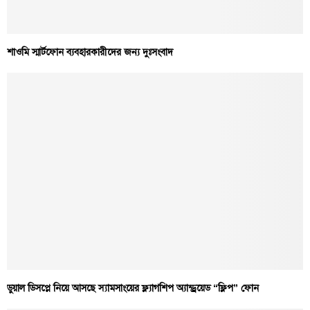
শাওমি স্মার্টফোন ব্যবহারকারীদের জন্য দুঃসংবাদ
ডুয়াল ডিসপ্লে নিয়ে আসছে স্যামসাংয়ের ফ্ল্যাগশিপ অ্যান্ড্রয়েড “ফ্লিপ” ফোন