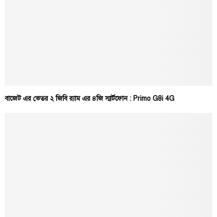
বাজেট এর ভেতর ২ জিবি র‍্যাম এর ৪জি স্মার্টফোন : Primo G8i 4G