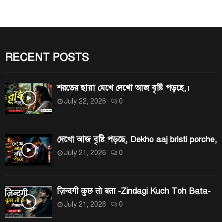
c
h
A
f
R
o
r
RECENT POSTS
C
:
H
শরতের ছায়া মেখে দেখো আজ বৃষ্টি পড়ছে,।
July 22, 2026
0
দেখো আজ বৃষ্টি পড়ছে, Dekho aaj bristi porche,
July 21, 2026
0
ज़िन्दगी कुछ तो बता -Zindagi Kuch Toh Bata-
July 21, 2026
0