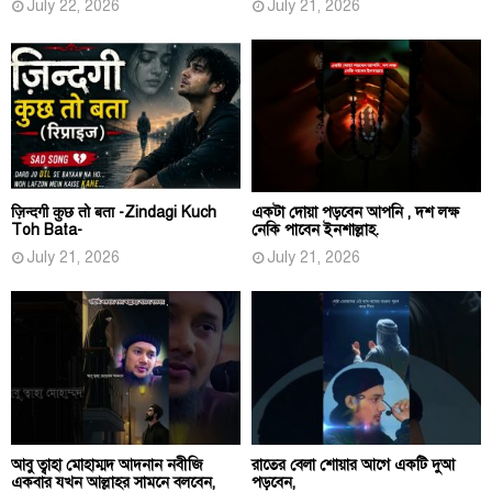
July 22, 2026
July 21, 2026
ज़िन्दगी कुछ तो बता -Zindagi Kuch
একটা দোয়া পড়বেন আপনি , দশ লক্ষ
Toh Bata-
নেকি পাবেন ইনশাল্লাহ.
July 21, 2026
July 21, 2026
আবু ত্বাহা মোহাম্মদ আদনান নবীজি
রাতের বেলা শোয়ার আগে একটি দুআ
একবার যখন আল্লাহর সামনে বলবেন,
পড়বেন,