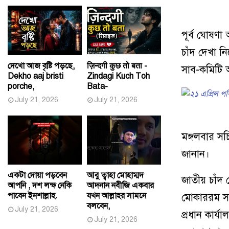
পূর্ব ঘোষণ
চাঁদ দেখা 
দেখো আজ বৃষ্টি পড়ছে,
ज़िन्दगी कुछ तो बता -
সাব-কমিটি আ
Dekho aaj bristi
Zindagi Kuch Toh
porche,
Bata-
July 21, 2026
July 21, 2026
মঙ্গলবার সচি
জানান।
একটা দোয়া পড়বেন
আবু ত্বাহা মোহাম্মদ
জাতীয় চাঁদ
আপনি , দশ লক্ষ নেকি
আদনান নবীজি একবার
পাবেন ইনশাল্লাহ.
যখন আল্লাহর সামনে
মোকাররম সভ
বলবেন,
July 21, 2026
প্রধান কার্য
July 21, 2026