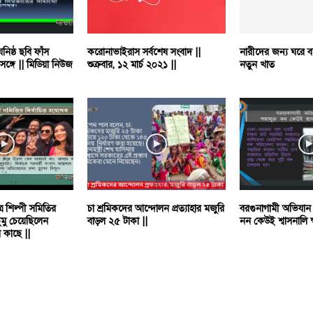
নিষ্ঠ ছবি ফাঁস
করোনাভাইরাস সর্বশেষ সংবাদ ||
নারীদের জন্য ঘরে 
সঙ্গে || মিডিয়া নিউজ
শুক্রবার, ১২ মার্চ ২০২১ ||
নতুন খাত
্র শিল্পী সমিতির
চা শ্রমিকদের আন্দোলন প্রত্যাহার মজুরি
বরগুনাগামী অভিযান ১০
চুমু চেয়েছিলেন
বাড়ল ২৫ টাকা ||
নন কেউই শ্বাসনালি ক্
 কাছে ||