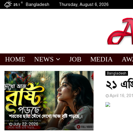
C
Bangladesh
Thursday, August 6, 2026
25.1
HOME
NEWS
JOB
MEDIA
AW
Bangladesh
২১ এপ্
April 16, 20
শরতের ছায়া মেখে দেখো আজ বৃষ্টি পড়ছে,।
July 22, 2026