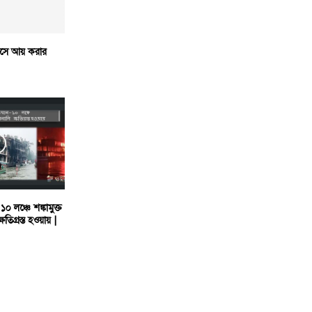
বসে আয় করার
 লঞ্চে শঙ্কামুক্ত
ষতিগ্রস্ত হওয়ায় |