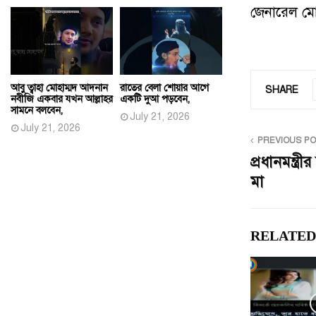
জেনারেল মো
আবু ত্বাহা মোহাম্মদ আদনান
রাতের বেলা শোয়ার আগে
SHARE
নবীজি একবার যখন আল্লাহর
একটি দুআ পড়বেন,
সামনে বলবেন,
July 21, 2026
July 21, 2026
PREVIOUS P
প্রধানমন্ত্
মা
RELATED