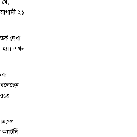
 যে,
ে আগামী ২১
র্ক দেখা
া হয়। এখন
ব্য
 বলেছেন
করতে
ামরুল
্যাটর্নি