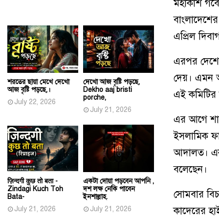
মহাকাশ গবেষণ
বাংলাদেশের
এপ্রিল দিব
এরপর দেশের
দেয়। এমন অ
শরতের ছায়া মেখে দেখো
দেখো আজ বৃষ্টি পড়ছে,
আজ বৃষ্টি পড়ছে,।
Dekho aaj bristi
এই কমিটির 
porche,
July 22, 2026
July 21, 2026
এর আগে শাবা
ইসলামিক ফা
আদালত। একই
বলেছেন।
ज़िन्दगी कुछ तो बता -
একটা দোয়া পড়বেন আপনি ,
Zindagi Kuch Toh
দশ লক্ষ নেকি পাবেন
সোমবার বি
Bata-
ইনশাল্লাহ.
July 21, 2026
July 21, 2026
কাদেরের হাই