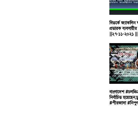
বিতর্কে জ্যাকলিন ঘ
প্রতারক ব্যবসায়ীর 
||২৭-১১-২০২১ ||
বাংলাদেশ #চলচ্চিত
নির্বাচিত হয়েছেন,
#পীরজাদা #নিপুণ