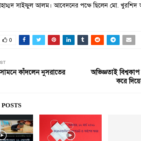
হাম্মদ সাইফুল আলম। আবেদনের পক্ষে ছিলেন মো. খুরশিদ
0
OST
রীর সামনে কাঁদলেন নুসরাতের
অভিজ্ঞতাই বিশ্বকা
করে দিয়ে
 POSTS