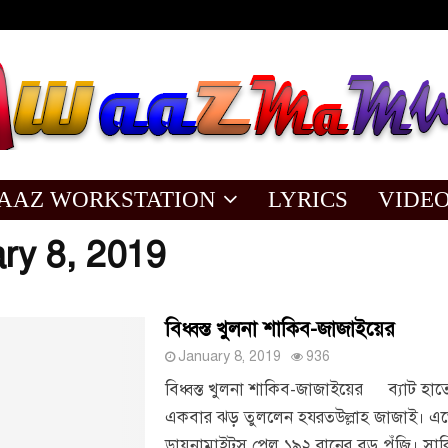
AAZ WORKSTATION
LYRICS
VIDE
ry 8, 2019
বিধ্বস্ত খুলনা শাকিব-জাজাইয়ের
January 8, 2019
936
বিধ্বস্ত খুলনা শাকিব-জাজাইয়ের ব্যাট হ
একবার ঝড় তুললেন হযরতউল্লাহ জাজাই। এত
ডায়নামাইটস পেল ১৯২ রানের বড় পুঁজি। স