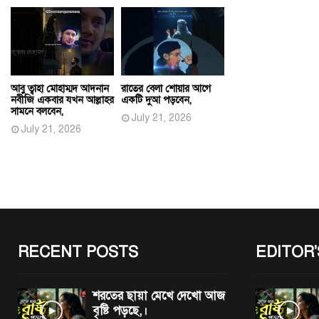
আবু ত্বাহা মোহাম্মদ আদনান
রাতের বেলা শোয়ার আগে
নবীজি একবার যখন আল্লাহর
একটি দুআ পড়বেন,
সামনে বলবেন,
July 21, 2026
July 21, 2026
RECENT POSTS
EDITOR'
শরতের ছায়া মেখে দেখো আজ
বৃষ্টি পড়ছে,।