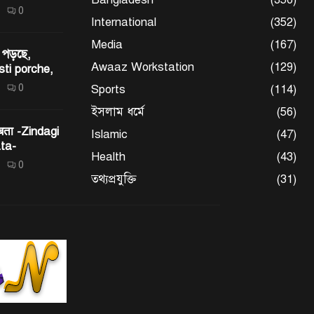
0
International
(352)
Media
(167)
 পড়ছে,
Awaaz Workstation
(129)
sti porche,
0
Sports
(114)
ইসলাম ধর্মে
(56)
 बता -Zindagi
Islamic
(47)
ta-
Health
(43)
0
তথ্যপ্রযুক্তি
(31)