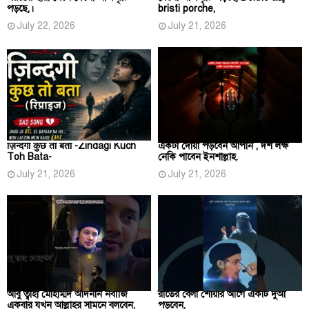
পড়ছে,।
bristi porche,
July 22, 2026
July 21, 2026
ज़िन्दगी कुछ तो बता -Zindagi Kuch
একটা দোয়া পড়বেন আপনি , দশ লক্ষ
Toh Bata-
নেকি পাবেন ইনশাল্লাহ.
July 21, 2026
July 21, 2026
আবু ত্বাহা মোহাম্মদ আদনান নবীজি
রাতের বেলা শোয়ার আগে একটি দুআ
একবার যখন আল্লাহর সামনে বলবেন,
পড়বেন,