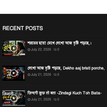
c
h
A
f
R
o
r
RECENT POSTS
C
:
H
শরতের ছায়া মেখে দেখো আজ বৃষ্টি পড়ছে,।
July 22, 2026
0
দেখো আজ বৃষ্টি পড়ছে, Dekho aaj bristi porche,
July 21, 2026
0
ज़िन्दगी कुछ तो बता -Zindagi Kuch Toh Bata-
July 21, 2026
0