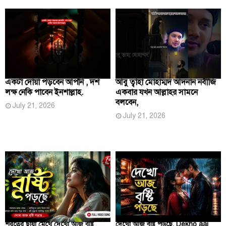
একটা দোয়া পড়বেন আপনি , দশ
আবু ত্বাহা মোহাম্মদ আদনান নবীজি
লক্ষ নেকি পাবেন ইনশাল্লাহ.
একবার যখন আল্লাহর সামনে
বলবেন,
July 21, 2026
July 21, 2026
শরতের ছায়া মেখে দেখো আজ বৃষ্টি
দেখো আজ বৃষ্টি পড়ছে, Dekho aaj