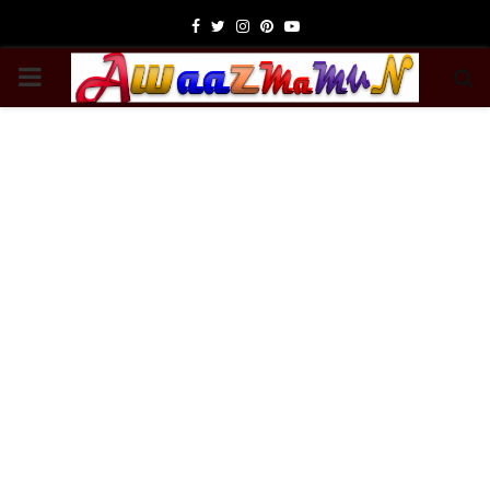
Facebook
Twitter
Instagram
Pinterest
Youtube
PRIMARY
MENU