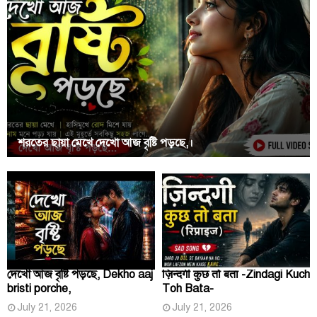
শরতের ছায়া মেখে দেখো আজ বৃষ্টি পড়ছে,।
দেখো আজ বৃষ্টি পড়ছে, Dekho aaj
ज़िन्दगी कुछ तो बता -Zindagi Kuch
bristi porche,
Toh Bata-
July 21, 2026
July 21, 2026