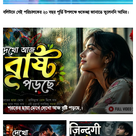
বলিউডে সেই পরিচালকের ২০ বছর পূর্তি উপলক্ষে শুভেচ্ছা জানাতে ভুলেননি আমির।
শরতের ছায়া মেখে দেখো আজ বৃষ্টি পড়ছে,।