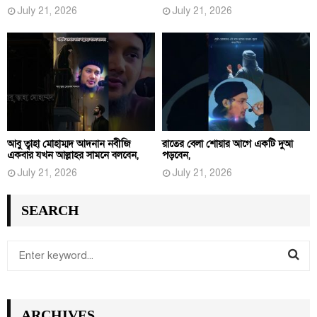
July 21, 2026
July 21, 2026
আবু ত্বাহা মোহাম্মদ আদনান নবীজি
রাতের বেলা শোয়ার আগে একটি দুআ
একবার যখন আল্লাহর সামনে বলবেন,
পড়বেন,
July 21, 2026
July 21, 2026
SEARCH
S
e
S
a
r
E
ARCHIVES