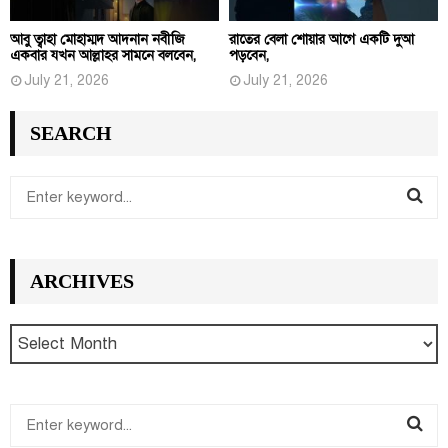
আবু ত্বাহা মোহাম্মদ আদনান নবীজি
রাতের বেলা শোয়ার আগে একটি দুআ
একবার যখন আল্লাহর সামনে বলবেন,
পড়বেন,
July 21, 2026
July 21, 2026
SEARCH
S
e
S
a
r
E
ARCHIVES
c
h
A
f
R
o
r
C
:
S
H
e