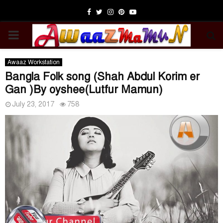
Facebook
Twitter
Instagram
Pinterest
Youtube
PRIMARY
MENU
Awaaz Workstation
Bangla Folk song (Shah Abdul Korim er
Gan )By oyshee(Lutfur Mamun)
July 23, 2017
758