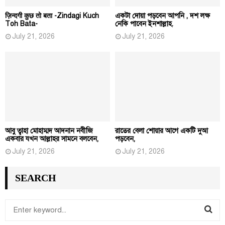
ज़िन्दगी कुछ तो बता -Zindagi Kuch
একটা দোয়া পড়বেন আপনি , দশ লক্ষ
Toh Bata-
নেকি পাবেন ইনশাল্লাহ.
July 21, 2026
July 21, 2026
আবু ত্বাহা মোহাম্মদ আদনান নবীজি
রাতের বেলা শোয়ার আগে একটি দুআ
একবার যখন আল্লাহর সামনে বলবেন,
পড়বেন,
July 21, 2026
July 21, 2026
SEARCH
S
e