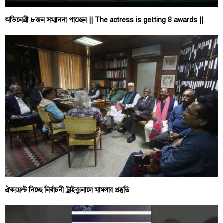
অভিনেত্রী ৮জন সম্মাননা পাচ্ছেন || The actress is getting 8 awards ||
ঐক্যফ্রন্ট নিচ্ছে নির্বাচনী ট্রাইব্যুনালে মামলার প্রস্তুতি