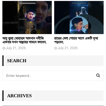
আবু ত্বাহা মোহাম্মদ আদনান নবীজি
রাতের বেলা শোয়ার আগে একটি দুআ
একবার যখন আল্লাহর সামনে বলবেন,
পড়বেন,
July 21, 2026
July 21, 2026
SEARCH
S
e
S
a
r
E
ARCHIVES
c
h
A