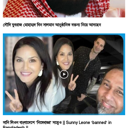
সৌদি যুবরাজ মোহাম্মদ বিন সালমান আনুষ্ঠানিক বক্তব্য নিয়ে আসছেন
সানি লিওন বাংলাদেশে ‘নিষেধাজ্ঞা’ সত্ত্বেও || Sunny Leone ‘banned’ in
Bangladesh ||