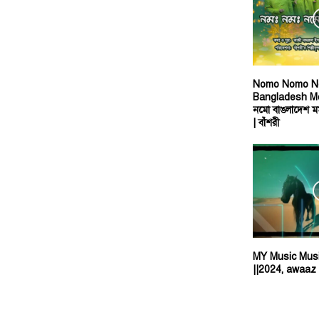
Nomo Nomo 
Bangladesh Mo
নমো বাঙলাদেশ ম
| বাঁশরী
MY Music Musi
||2024, awaaz 