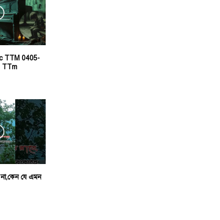
ic TTM 0405-
n TTm
 না,কেন যে এমন