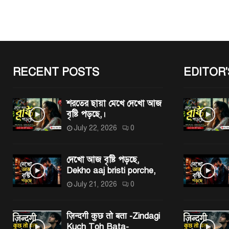
RECENT POSTS
EDITOR'
শরতের ছায়া মেখে দেখো আজ
বৃষ্টি পড়ছে,।
July 22, 2026
0
দেখো আজ বৃষ্টি পড়ছে,
Dekho aaj bristi porche,
July 21, 2026
0
ज़िन्दगी कुछ तो बता -Zindagi
Kuch Toh Bata-