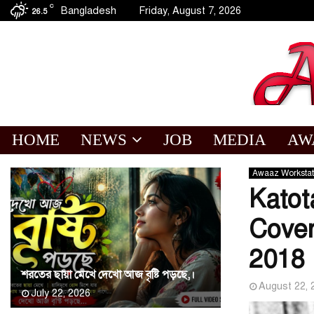
C
Bangladesh
Friday, August 7, 2026
26.5
HOME
NEWS
JOB
MEDIA
AW
Awaaz Workstat
Katota
Cover
2018 
শরতের ছায়া মেখে দেখো আজ বৃষ্টি পড়ছে,।
August 22, 
July 22, 2026