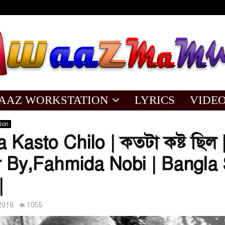
AAZ WORKSTATION
LYRICS
VIDE
ion
 Kasto Chilo | কতটা কষ্ট ছিল 
 By,Fahmida Nobi | Bangla
|
2018
1055