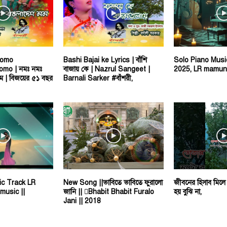
Nomo
Bashi Bajai ke Lyrics | বাঁশি
Solo Piano Mus
mo | নমঃ নমঃ
বাজায় কে | Nazrul Sangeet |
2025, LR mamu
ম | বিজয়ের ৫১ বছর
Barnali Sarker #বাঁশরী,
c Track LR
New Song ||ভাবিতে ভাবিতে ফুরালো
জীবনের হিসাব মিলে
music ||
জানি || Bhabit Bhabit Furalo
হয় বুঝি না,
Jani || 2018