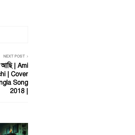
NEXT POST
 আছি | Ami
hi | Cover
angla Song
2018 |