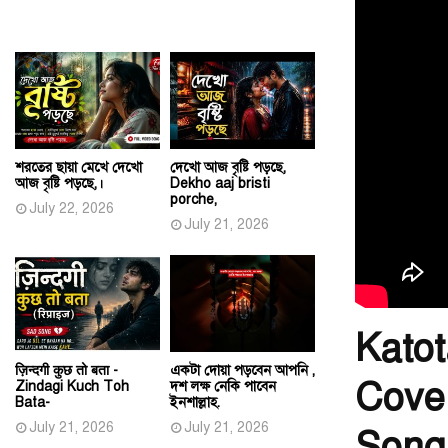
শরতের ছায়া মেখে দেখো
দেখো আজ বৃষ্টি পড়ছে,
আজ বৃষ্টি পড়ছে,।
Dekho aaj bristi
porche,
July 22, 2026
July 21, 2026
Katot
ज़िन्दगी कुछ तो बता -
একটা দোয়া পড়বেন আপনি ,
Cove
Zindagi Kuch Toh
দশ লক্ষ নেকি পাবেন
Bata-
ইনশাল্লাহ.
July 21, 2026
July 21, 2026
Song