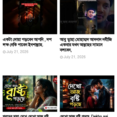
একটা দোয়া পড়বেন আপনি , দশ
আবু ত্বাহা মোহাম্মদ আদনান নবীজি
লক্ষ নেকি পাবেন ইনশাল্লাহ.
একবার যখন আল্লাহর সামনে
বলবেন,
July 21, 2026
July 21, 2026
শরতের ছায়া মেখে দেখো আজ বৃষ্টি
দেখো আজ বৃষ্টি পড়ছে, Dekho aaj