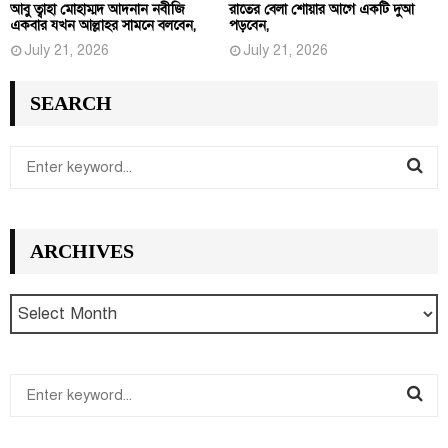
আবু ত্বাহা মোহাম্মদ আদনান নবীজি
রাতের বেলা শোয়ার আগে একটি দুআ
একবার যখন আল্লাহর সামনে বলবেন,
পড়বেন,
July 21, 2026
July 21, 2026
SEARCH
S
e
S
a
r
E
ARCHIVES
c
h
A
f
R
o
r
C
:
S
H
e
S
a