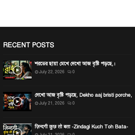
r
E
c
h
A
f
R
o
r
RECENT POSTS
C
:
H
শরতের ছায়া মেখে দেখো আজ বৃষ্টি পড়ছে,।
July 22, 2026
0
দেখো আজ বৃষ্টি পড়ছে, Dekho aaj bristi porche,
July 21, 2026
0
ज़िन्दगी कुछ तो बता -Zindagi Kuch Toh Bata-
July 21, 2026
0