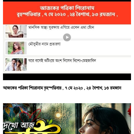
আজকের পত্রিকা শিরোনাম বৃহস্পতিবার , ৭ মে ২০২০ , ২৪ বৈশাখ, ১৩ রমজান