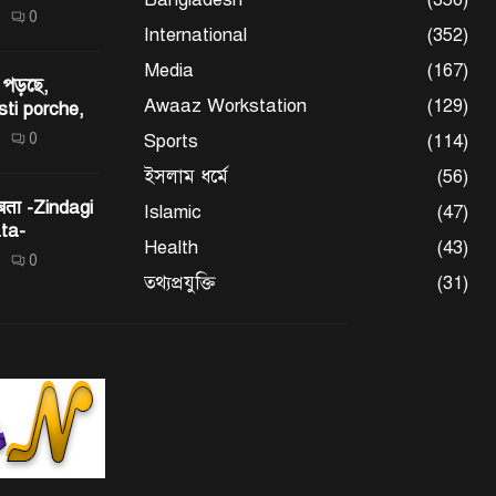
0
International
(352)
Media
(167)
 পড়ছে,
Awaaz Workstation
(129)
sti porche,
0
Sports
(114)
ইসলাম ধর্মে
(56)
 बता -Zindagi
Islamic
(47)
ta-
Health
(43)
0
তথ্যপ্রযুক্তি
(31)