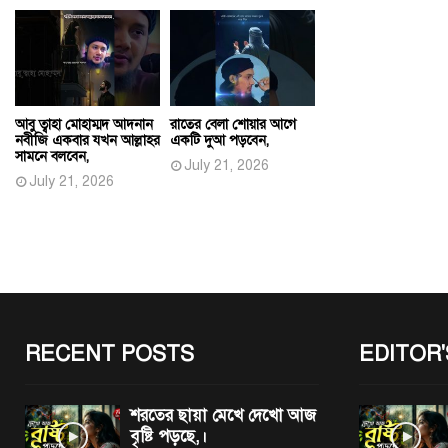
আবু ত্বাহা মোহাম্মদ আদনান
রাতের বেলা শোয়ার আগে
নবীজি একবার যখন আল্লাহর
একটি দুআ পড়বেন,
সামনে বলবেন,
July 21, 2026
July 21, 2026
RECENT POSTS
EDITOR'
শরতের ছায়া মেখে দেখো আজ
বৃষ্টি পড়ছে,।