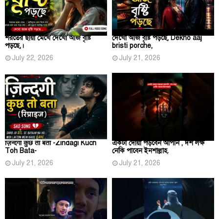
শরতের ছায়া মেখে দেখো আজ বৃষ্টি
দেখো আজ বৃষ্টি পড়ছে, Dekho aaj
পড়ছে,।
bristi porche,
July 22, 2026
July 21, 2026
ज़िन्दगी कुछ तो बता -Zindagi Kuch
একটা দোয়া পড়বেন আপনি , দশ লক্ষ
Toh Bata-
নেকি পাবেন ইনশাল্লাহ.
July 21, 2026
July 21, 2026