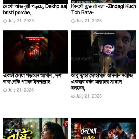
দেখো আজ বৃষ্টি পড়ছে, Dekho aaj
ज़िन्दगी कुछ तो बता -Zindagi Kuch
bristi porche,
Toh Bata-
July 21, 2026
July 21, 2026
একটা দোয়া পড়বেন আপনি , দশ
আবু ত্বাহা মোহাম্মদ আদনান নবীজি
লক্ষ নেকি পাবেন ইনশাল্লাহ.
একবার যখন আল্লাহর সামনে
বলবেন,
July 21, 2026
July 21, 2026