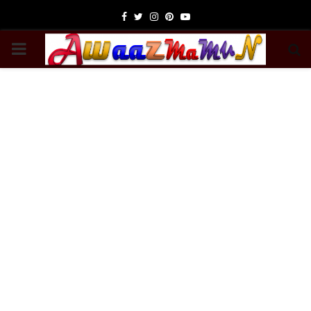
Facebook
Twitter
Instagram
Pinterest
Youtube
PRIMARY
MENU