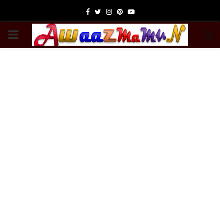
Facebook
Twitter
Instagram
Pinterest
Youtube
PRIMARY
MENU