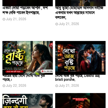
একটা দোয়া পড়বেন আপনি , দশ
আবু ত্বাহা মোহাম্মদ আদনান নবীজি
লক্ষ নেকি পাবেন ইনশাল্লাহ.
একবার যখন আল্লাহর সামনে
বলবেন,
July 21, 2026
July 21, 2026
শরতের ছায়া মেখে দেখো আজ বৃষ্টি
দেখো আজ বৃষ্টি পড়ছে, Dekho aaj
পড়ছে,।
bristi porche,
July 22, 2026
July 21, 2026