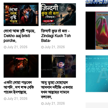
দেখো আজ বৃষ্টি পড়ছে,
ज़िन्दगी कुछ तो बता -
Dekho aaj bristi
Zindagi Kuch Toh
porche,
Bata-
July 21, 2026
July 21, 2026
একটা দোয়া পড়বেন
আবু ত্বাহা মোহাম্মদ
আপনি , দশ লক্ষ নেকি
আদনান নবীজি একবার
পাবেন ইনশাল্লাহ.
যখন আল্লাহর সামনে
বলবেন,
July 21, 2026
July 21, 2026