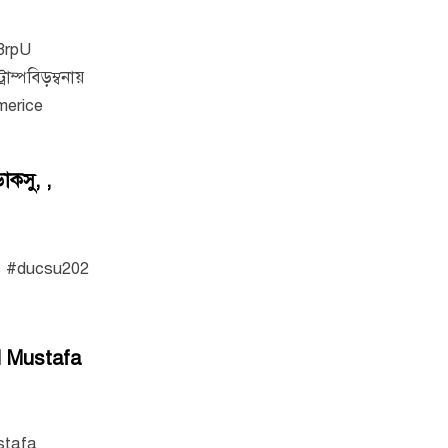
3rpU
রাম্পবিড়ম্বনায়
americe
ডাকসু, ,
s #ducsu202
Al Mustafa
ustafa