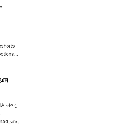
w
beshorts
tions...
জিএস
HA ডাকসু
,
rhad_GS,