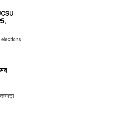
 DUCSU
5,
U elections
নের
জরকাড়া