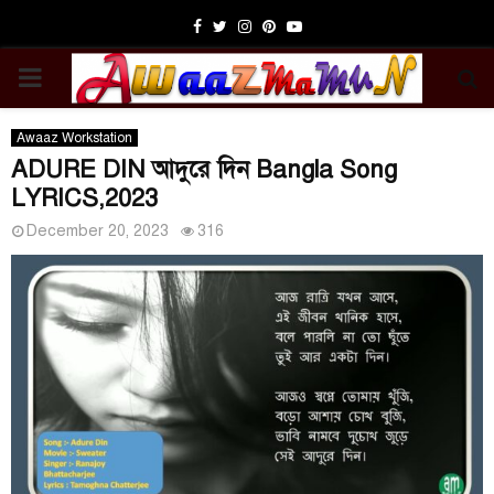
Facebook
Twitter
Instagram
Pinterest
Youtube
PRIMARY
MENU
Awaaz Workstation
ADURE DIN আদুরে দিন Bangla Song
LYRICS,2023
December 20, 2023
316