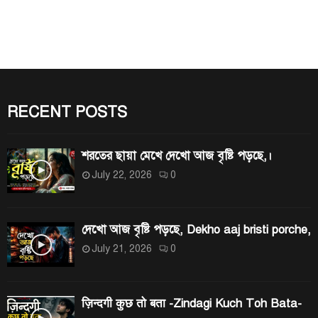
r
E
c
h
A
f
R
o
r
RECENT POSTS
C
:
H
শরতের ছায়া মেখে দেখো আজ বৃষ্টি পড়ছে,।
July 22, 2026
0
দেখো আজ বৃষ্টি পড়ছে, Dekho aaj bristi porche,
July 21, 2026
0
ज़िन्दगी कुछ तो बता -Zindagi Kuch Toh Bata-