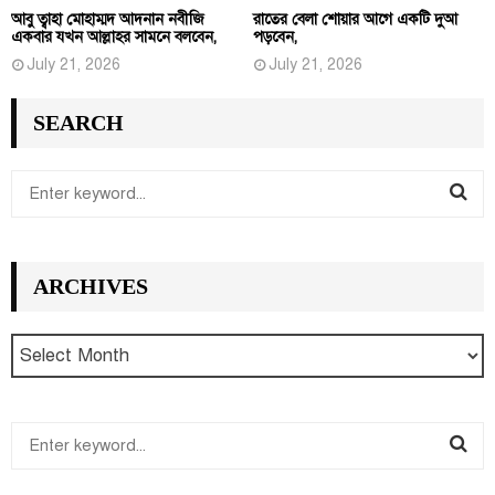
আবু ত্বাহা মোহাম্মদ আদনান নবীজি
রাতের বেলা শোয়ার আগে একটি দুআ
একবার যখন আল্লাহর সামনে বলবেন,
পড়বেন,
July 21, 2026
July 21, 2026
SEARCH
S
e
S
a
r
E
ARCHIVES
c
h
A
f
R
o
r
C
:
S
H
e
S
a