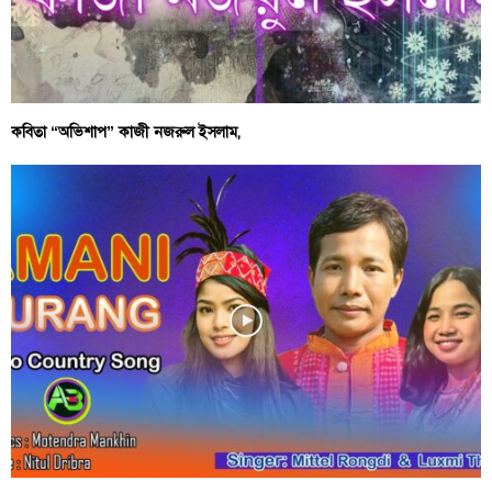
কবিতা “অভিশাপ” কাজী নজরুল ইসলাম,