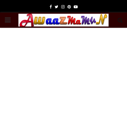
Facebook
Twitter
Instagram
Pinterest
Youtube
PRIMARY
MENU