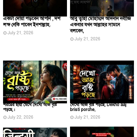
একটা দোয়া পড়বেন আপনি , দশ
আবু ত্বাহা মোহাম্মদ আদনান নবীজি
লক্ষ নেকি পাবেন ইনশাল্লাহ.
একবার যখন আল্লাহর সামনে
বলবেন,
July 21, 2026
July 21, 2026
শরতের ছায়া মেখে দেখো আজ বৃষ্টি
দেখো আজ বৃষ্টি পড়ছে, Dekho aaj
পড়ছে,।
bristi porche,
July 22, 2026
July 21, 2026