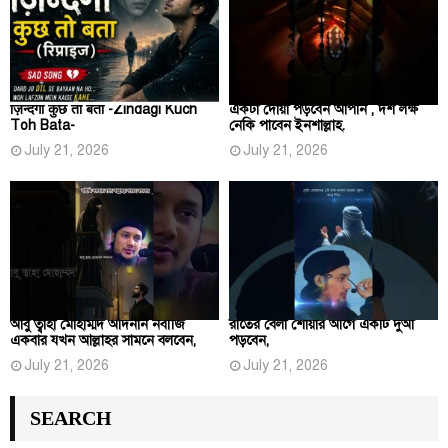
ज़िन्दगी कुछ तो बता -Zindagi Kuch
একটা দোয়া পড়বেন আপনি , দশ লক্ষ
Toh Bata-
নেকি পাবেন ইনশাল্লাহ.
July 21, 2026
July 21, 2026
আবু ত্বাহা মোহাম্মদ আদনান নবীজি
রাতের বেলা শোয়ার আগে একটি দুআ
একবার যখন আল্লাহর সামনে বলবেন,
পড়বেন,
July 21, 2026
July 21, 2026
SEARCH