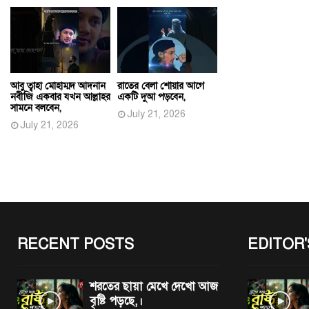
আবু ত্বাহা মোহাম্মদ আদনান
রাতের বেলা শোয়ার আগে
নবীজি একবার যখন আল্লাহর
একটি দুআ পড়বেন,
সামনে বলবেন,
July 21, 2026
July 21, 2026
RECENT POSTS
EDITOR'
শরতের ছায়া মেখে দেখো আজ
বৃষ্টি পড়ছে,।