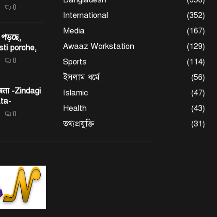
0
International
(352)
Media
(167)
 পড়ছে,
Awaaz Workstation
(129)
sti porche,
0
Sports
(114)
ইসলাম ধর্মে
(56)
 बता -Zindagi
Islamic
(47)
ta-
Health
(43)
0
তথ্যপ্রযুক্তি
(31)