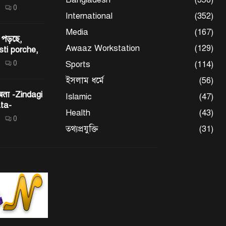
0
International
(352)
Media
(167)
 পড়ছে,
Awaaz Workstation
(129)
sti porche,
0
Sports
(114)
ইসলাম ধর্মে
(56)
 बता -Zindagi
Islamic
(47)
ta-
Health
(43)
0
তথ্যপ্রযুক্তি
(31)