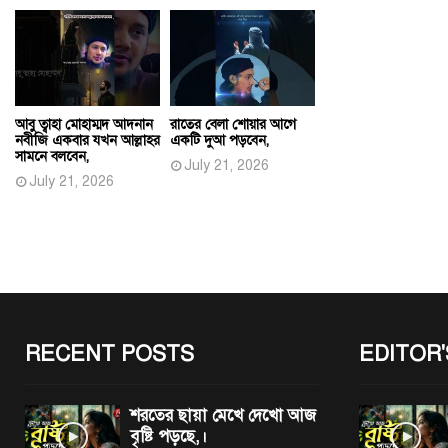
আবু ত্বাহা মোহাম্মদ আদনান
রাতের বেলা শোয়ার আগে
নবীজি একবার যখন আল্লাহর
একটি দুআ পড়বেন,
সামনে বলবেন,
July 21, 2026
July 21, 2026
RECENT POSTS
EDITOR'
শরতের ছায়া মেখে দেখো আজ
বৃষ্টি পড়ছে,।