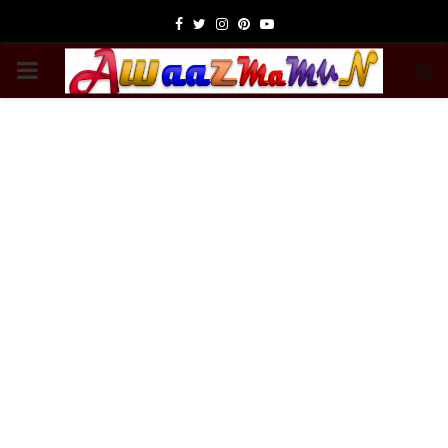
Facebook
Twitter
Instagram
Pinterest
Youtube
PRIMARY
MENU