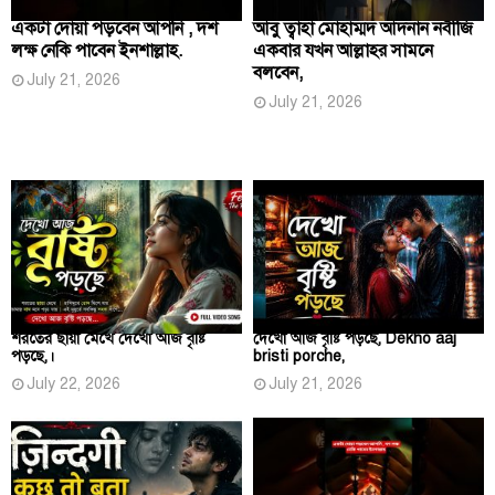
একটা দোয়া পড়বেন আপনি , দশ
আবু ত্বাহা মোহাম্মদ আদনান নবীজি
লক্ষ নেকি পাবেন ইনশাল্লাহ.
একবার যখন আল্লাহর সামনে
বলবেন,
July 21, 2026
July 21, 2026
শরতের ছায়া মেখে দেখো আজ বৃষ্টি
দেখো আজ বৃষ্টি পড়ছে, Dekho aaj
পড়ছে,।
bristi porche,
July 22, 2026
July 21, 2026