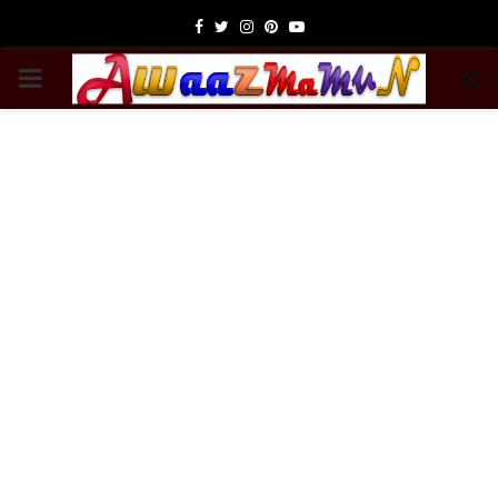
Facebook
Twitter
Instagram
Pinterest
Youtube
PRIMARY
MENU