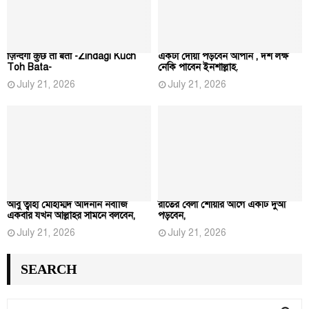
ज़िन्दगी कुछ तो बता -Zindagi Kuch
একটা দোয়া পড়বেন আপনি , দশ লক্ষ
Toh Bata-
নেকি পাবেন ইনশাল্লাহ.
July 21, 2026
July 21, 2026
আবু ত্বাহা মোহাম্মদ আদনান নবীজি
রাতের বেলা শোয়ার আগে একটি দুআ
একবার যখন আল্লাহর সামনে বলবেন,
পড়বেন,
July 21, 2026
July 21, 2026
SEARCH
S